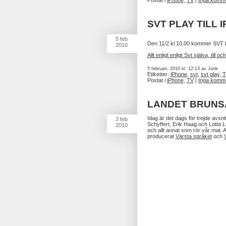
Postat i
iPhone
,
TV
|
Inga komme
SVT PLAY TILL I
5
feb
Den 11/2 kl 10.00 kommer SVT Pla
2010
Allt enligt enligt Svt själva, til
5 februari, 2010 kl. 12:13 av Jonk
Etiketter:
iPhone
,
svt
,
svt play
,
T
Postat i
iPhone
,
TV
|
Inga komme
LANDET BRUNSÅ
Idag är det dags för trejde avsni
3
feb
Schyffert, Erik Haag och Lotta
2010
och allt annat som rör vår mat. 
producerat
Värsta språket
och