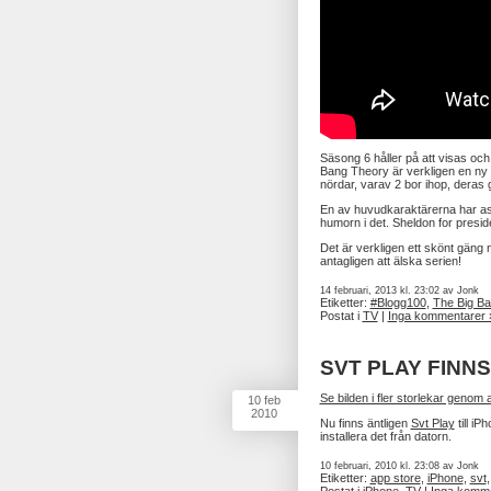
Säsong 6 håller på att visas och
Bang Theory är verkligen en ny 
nördar, varav 2 bor ihop, dera
En av huvudkaraktärerna har asp
humorn i det. Sheldon for presid
Det är verkligen ett skönt gäng 
antagligen att älska serien!
14 februari, 2013 kl. 23:02 av Jonk
Etiketter:
#Blogg100
,
The Big B
Postat i
TV
|
Inga kommentarer 
SVT PLAY FINNS
Se bilden i fler storlekar genom at
10
feb
2010
Nu finns äntligen
Svt Play
till iP
installera det från datorn.
10 februari, 2010 kl. 23:08 av Jonk
Etiketter:
app store
,
iPhone
,
svt