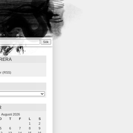
RERA
)
r (RSS)
R
Augusti 2026
O
T
F
L
S
1
2
5
6
7
8
9