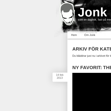
Jonk
som en dagbok, fast på inter
Hem
Om Jonk
ARKIV FÖR KATE
Du bläddrar just nu i arkivet för 
NY FAVORIT: T
14
feb
2013