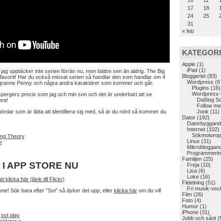
10
11
17
18
24
25
31
« feb
KATEGOR
Apple
(1)
iPad
(1)
 jag upptäcker inte serien förrän nu, men bättre sen än aldrig. The Big
Bloggeriet
(83)
favorit! Har du också missat serien så handlar den som handlar om 4
Wordpress
(6
s granne Penny och några andra karaktärer som kommer och går.
Plugins
(16)
Wordpress-
ergers precis som jag och min son och det är underbart att se
Daßlog S
ent!
Follow me
nördar som är lätta att identifiera sig med, så är du nörd så kommer du
Jonk
(11)
Dator
(192)
Datorbyggand
Internet
(102)
Sökmotoropt
ang Theory
Linux
(31)
»
Mikrobloggan
Programmerin
Familjen
(25)
 I APP STORE NU
Freja
(10)
Lisa
(6)
Loke
(16)
t klicka här (länk till Flickr)
Fildelning
(51)
Fri musik-vec
hone! Sök bara efter ”Svt” så dyker det upp, eller
klicka här
om du vill
Film
(26)
Foto
(4)
Humor
(1)
iPhone
(31)
,
svt play
Jobb och sånt
(