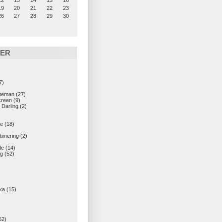
12
13
14
15
16
19
20
21
22
23
26
27
28
29
30
IER
7)
teman
(27)
creen
(9)
 Darling
(2)
e
(18)
imering
(2)
de
(14)
g
(52)
ka
(15)
52)