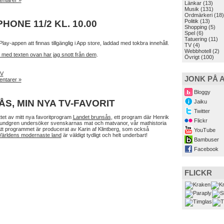
ntarer »
Länkar
(13)
Musik
(131)
Ordmärkeri
(18)
Politik
(13)
PHONE 11/2 KL. 10.00
Shopping
(5)
Spel
(6)
Tatuering
(11)
y-appen att finnas tillgänglig i App store, laddad med tokbra innehåll.
TV
(4)
Webbhotell
(2)
l och med texten ovan har jag snott från dem
.
Övrigt
(100)
V
JONK PÅ 
ntarer »
Bloggy
S, MIN NYA TV-FAVORIT
Jaiku
Twitter
ttet av mitt nya favoritprogram
Landet brunsås
, ett program där Henrik
Flickr
 Lundgren undersöker svenskarnas mat och matvanor, vår mathistoria
Att programmet är producerat av Karin af Klintberg, som också
YouTube
Världens modernaste land
är väldigt tydligt och helt underbart!
Bambuser
Facebook
FLICKR