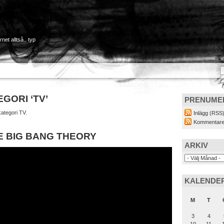
net alltså.. typ
GORI ‘TV’
PRENUME
kategori TV.
Inlägg (RSS
Kommentare
HE BIG BANG THEORY
ARKIV
KALENDE
M
T
3
4