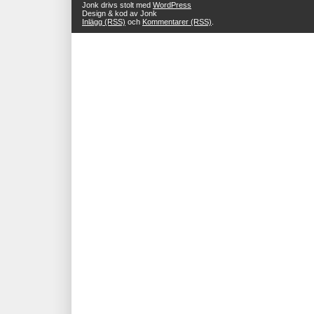
Jonk drivs stolt med
WordPress
Design & kod av Jonk
Inlägg (RSS)
och
Kommentarer (RSS)
.