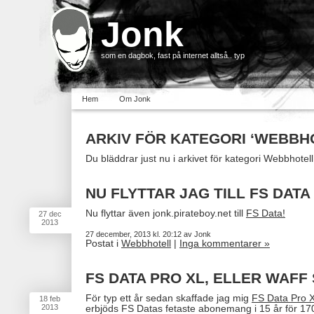
Jonk
som en dagbok, fast på internet alltså.. typ
Hem
Om Jonk
ARKIV FÖR KATEGORI ‘WEBBH
Du bläddrar just nu i arkivet för kategori Webbhotell
NU FLYTTAR JAG TILL FS DATA
Nu flyttar även jonk.pirateboy.net till
FS Data!
27
dec
2013
27 december, 2013 kl. 20:12 av Jonk
Postat i
Webbhotell
|
Inga kommentarer »
FS DATA PRO XL, ELLER WAFF
För typ ett år sedan skaffade jag mig
FS Data Pro 
18
feb
2013
erbjöds FS Datas fetaste abonemang i 15 år för 170