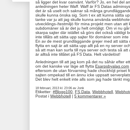
så ligger det kvar oanvänt. Varför? Jo, en hel del a
anledningen heter Waff. Waff är FS Datas adminsys
det är så uselt och saknar så många grundläggand
skulle kunna önska sig. Som t ex att kunna sätta 
tanke var ju att jag skulle kunna använda webbhote
utvecklings-/testmiljö för mina projekt men utan at
subdomäner så är det ju helt omöjligt. Om vi nu går ö
skarpa sajter där istället så görs det också väldigt
inte tillåts att sätta upp sajter för domäner som int
En av de mest grundläggande grejer med att sätta up
flytta en sajt är att sätta upp allt på en ny server och
så att man kan surfa till nya server och testa så att
är alltså inte tillåtet på FS Data. Helt värdelöst!
Anledningen till att jag kom på det nu såhär efter ett 
om det kanske var läge att flytta
Esarpsbyalag.com
eftersom de utan förvarning hade chockhöjt priset f
sajten ompekad till en ännu icke uppsatt serverplat
Det blev helt enkelt inte alls som jag hade tänkt mig
18 februari, 2013 kl. 23:06 av Jonk
Etiketter:
#Blogg100
,
FS Data
,
Webbhotell
,
Webhote
Postat i
Webbhotell
|
5 kommentarer »