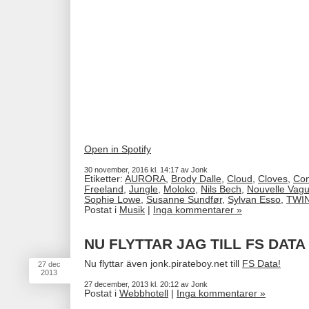
Open in Spotify
30 november, 2016 kl. 14:17 av Jonk
Etiketter:
AURORA
,
Brody Dalle
,
Cloud
,
Cloves
,
Con
Freeland
,
Jungle
,
Moloko
,
Nils Bech
,
Nouvelle Vag
Sophie Lowe
,
Susanne Sundfør
,
Sylvan Esso
,
TWI
Postat i
Musik
|
Inga kommentarer »
NU FLYTTAR JAG TILL FS DATA
Nu flyttar även jonk.pirateboy.net till
FS Data!
27
dec
2013
27 december, 2013 kl. 20:12 av Jonk
Postat i
Webbhotell
|
Inga kommentarer »