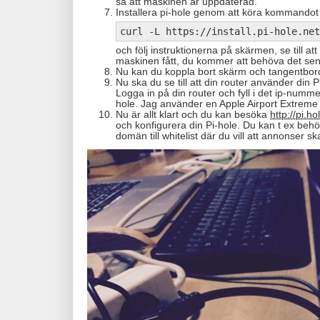
så att maskinen är uppdaterad.
Installera pi-hole genom att köra kommandot
curl -L https://install.pi-hole.net
och följ instruktionerna på skärmen, se till at
maskinen fått, du kommer att behöva det sen
Nu kan du koppla bort skärm och tangentbord 
Nu ska du se till att din router använder din
Logga in på din router och fyll i det ip-numme
hole. Jag använder en Apple Airport Extreme
Nu är allt klart och du kan besöka
http://pi.h
och konfigurera din Pi-hole. Du kan t ex behöv
domän till whitelist där du vill att annonser sk