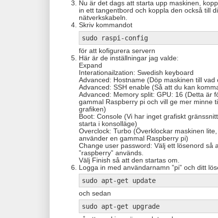
Nu är det dags att starta upp maskinen, koppl
in ett tangentbord och koppla den också till 
nätverkskabeln.
Skriv kommandot
sudo raspi-config
för att kofigurera servern
Här är de inställningar jag valde:
Expand
Interationailzation: Swedish keyboard
Advanced: Hostname (Döp maskinen till vad du
Advanced: SSH enable (Så att du kan komma 
Advanced: Memory split: GPU: 16 (Detta är fö
gammal Raspberry pi och vill ge mer minne til
grafiken)
Boot: Console (Vi har inget grafiskt gränssnitt
starta i konsolläge)
Overclock: Turbo (Överklockar maskinen lite, å
använder en gammal Raspberry pi)
Change user password: Välj ett lösenord så at
”raspberry” används.
Välj Finish så att den startas om.
Logga in med användarnamn ”pi” och ditt lös
sudo apt-get update
och sedan
sudo apt-get upgrade