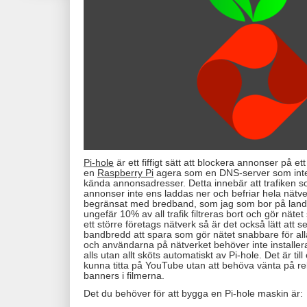
Pi-hole
är ett fiffigt sätt att blockera annonser på et
en
Raspberry Pi
agera som en DNS-server som inte 
kända annonsadresser. Detta innebär att trafiken 
annonser inte ens laddas ner och befriar hela nätv
begränsat med bredband, som jag som bor på landet,
ungefär 10% av all trafik filtreras bort och gör nät
ett större företags nätverk så är det också lätt att s
bandbredd att spara som gör nätet snabbare för alla. P
och användarna på nätverket behöver inte installe
alls utan allt sköts automatiskt av Pi-hole. Det är till
kunna titta på YouTube utan att behöva vänta på rek
banners i filmerna.
Det du behöver för att bygga en Pi-hole maskin är: