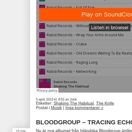
5 april, 2013 kl. 8:51 av Jonk
Etiketter:
Shaking The Habitual
,
The Knife
Postat i
Musik
|
Inga kommentarer »
BLOODGROUP – TRACING ECH
Nu är nya albumet från Isländska Bloodgroup äntlig
19
mar