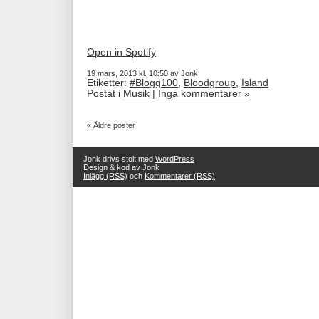
Open in Spotify
19 mars, 2013 kl. 10:50 av Jonk
Etiketter:
#Blogg100
,
Bloodgroup
,
Island
Postat i
Musik
|
Inga kommentarer »
« Äldre poster
Jonk drivs stolt med
WordPress
Design & kod av Jonk
Inlägg (RSS)
och
Kommentarer (RSS)
.