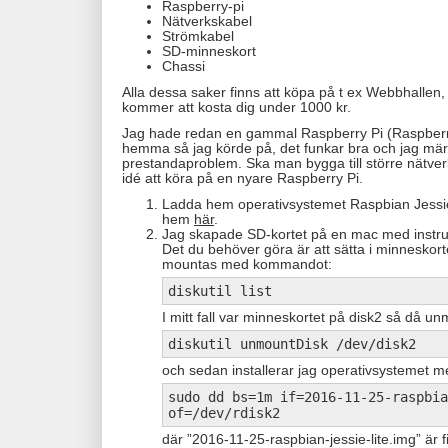
Raspberry-pi
Nätverkskabel
Strömkabel
SD-minneskort
Chassi
Alla dessa saker finns att köpa på t ex Webbhallen,
kommer att kosta dig under 1000 kr.
Jag hade redan en gammal Raspberry Pi (Raspberr
hemma så jag körde på, det funkar bra och jag mär
prestandaproblem. Ska man bygga till större nätver
idé att köra på en nyare Raspberry Pi.
Ladda hem operativsystemet Raspbian Jessie 
hem
här
.
Jag skapade SD-kortet på en mac med instr
Det du behöver göra är att sätta i minneskorte
mountas med kommandot:
diskutil list
I mitt fall var minneskortet på disk2 så då u
diskutil unmountDisk /dev/disk2
och sedan installerar jag operativsystemet m
sudo dd bs=1m if=2016-11-25-raspbia
of=/dev/rdisk2
där ”2016-11-25-raspbian-jessie-lite.img” är f