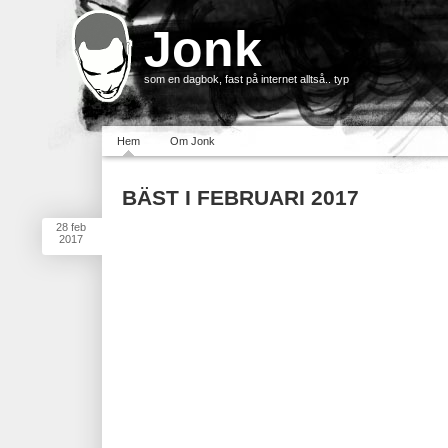
Jonk
som en dagbok, fast på internet alltså.. typ
Hem
Om Jonk
BÄST I FEBRUARI 2017
28
feb
2017