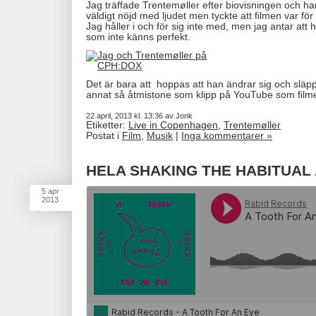
Jag träffade Trentemøller efter biovisningen och ha
väldigt nöjd med ljudet men tyckte att filmen var för 
Jag håller i och för sig inte med, men jag antar att h
som inte känns perfekt.
Det är bara att hoppas att han ändrar sig och släp
annat så åtmistone som klipp på YouTube som filme
22 april, 2013 kl. 13:36 av Jonk
Etiketter:
Live in Copenhagen
,
Trentemøller
Postat i
Film
,
Musik
|
Inga kommentarer »
HELA SHAKING THE HABITUAL 
5
apr
2013