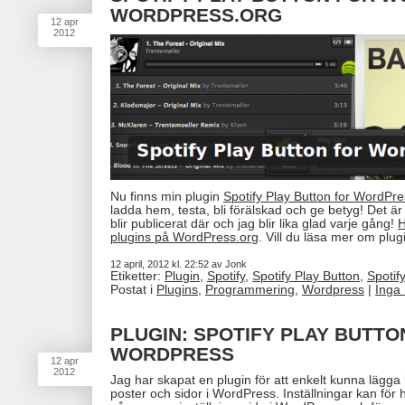
WORDPRESS.ORG
12
apr
2012
Nu finns min plugin
Spotify Play Button for WordPr
ladda hem, testa, bli förälskad och ge betyg! Det är
blir publicerat där och jag blir lika glad varje gång!
H
plugins på WordPress.org
. Vill du läsa mer om plu
12 april, 2012 kl. 22:52 av Jonk
Etiketter:
Plugin
,
Spotify
,
Spotify Play Button
,
Spotif
Postat i
Plugins
,
Programmering
,
Wordpress
|
Inga
PLUGIN: SPOTIFY PLAY BUTTO
WORDPRESS
12
apr
2012
Jag har skapat en plugin för att enkelt kunna lägga i
poster och sidor i WordPress. Inställningar kan för 