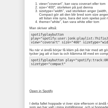
view=”coverart”, kan vara coverart eller tom
size=”400″, storleken på just denna
sizetype=”width”, vad storleken anger (width,
Compact gör att den blir bred som size anger
att listan inte syns, bara det som spelas just 
theme=”white”, kan vara white eller tom
Man skriver alltså:
spotifyplaybutton
play="spotify:user:jonk:playlist:7hifioJ
view="coverart" size="400" sizetype="wid
Nu när vi ändå börjar få kläm på det här med att gö
tycker jag att vi kan ta och klämma till med en comp
spotifyplaybutton play="spotify:track:0R
sizetype="compact"
Open in Spotify
I detta fallet hoppade vi över size eftersom vi ändå
som jag har valt i mina inställningar, och vi hoppa