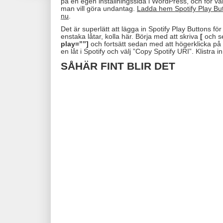
på en egen inställningssida i WordPress, och för varj
man vill göra undantag.
Ladda hem Spotify Play Bu
nu
.
Det är superlätt att lägga in Spotify Play Buttons för
enstaka låtar, kolla här. Börja med att skriva
[
och 
play=””]
och fortsätt sedan med att högerklicka på e
en låt i Spotify och välj ”Copy Spotify URI”. Klistra in
SÅHÄR FINT BLIR DET