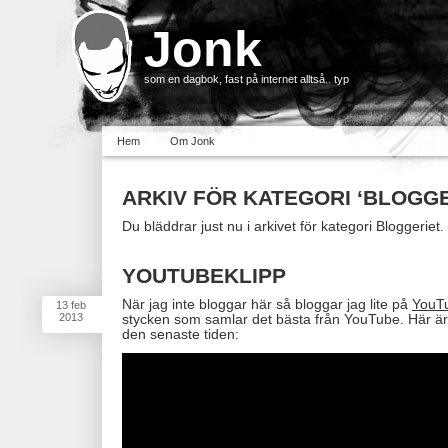
Jonk
som en dagbok, fast på internet alltså.. typ
Hem
Om Jonk
ARKIV FÖR KATEGORI ‘BLOGGE
Du bläddrar just nu i arkivet för kategori Bloggeriet.
YOUTUBEKLIPP
När jag inte bloggar här så bloggar jag lite på
YouTu
13
feb
2013
stycken som samlar det bästa från YouTube. Här är 
den senaste tiden: