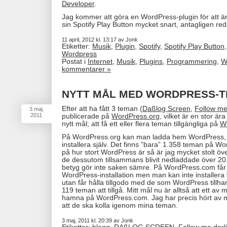
Developer
.
Jag kommer att göra en WordPress-plugin för att ä
sin Spotify Play Button mycket snart, antagligen reda
11 april, 2012 kl. 13:17 av Jonk
Etiketter:
Musik
,
Plugin
,
Spotify
,
Spotify Play Button
Wordpress
Postat i
Internet
,
Musik
,
Plugins
,
Programmering
,
W
kommentarer »
NYTT MÅL MED WORDPRESS-
Efter att ha fått 3 teman (
Daßlog Screen
,
Follow me
3
maj
2011
publicerade på
WordPress.org
, vilket är en stor ära
nytt mål; att få ett eller flera teman tillgängliga på
W
På WordPress.org kan man ladda hem WordPress, t
installera själv. Det finns ”bara” 1.358 teman på 
på hur stort WordPress är så är jag mycket stolt öve
de dessutom tillsammans blivit nedladdade över 20
betyg gör inte saken sämre. På WordPress.com får
WordPress-installation men man kan inte installera 
utan får hålla tillgodo med de som WordPress tillhan
119 teman att tillgå. Mitt mål nu är alltså att ett 
hamna på WordPress.com. Jag har precis hört av mig
att de ska kolla igenom mina teman.
3 maj, 2011 kl. 20:39 av Jonk