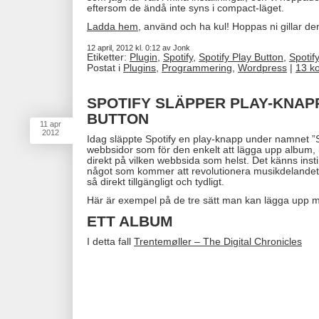
eftersom de ändå inte syns i compact-läget.
Ladda hem
, använd och ha kul! Hoppas ni gillar de
12 april, 2012 kl. 0:12 av Jonk
Etiketter:
Plugin
,
Spotify
,
Spotify Play Button
,
Spotif
Postat i
Plugins
,
Programmering
,
Wordpress
|
13 k
SPOTIFY SLÄPPER PLAY-KNAPP
BUTTON
11
apr
2012
Idag släppte Spotify en play-knapp under namnet ”Sp
webbsidor som för den enkelt att lägga upp album, l
direkt på vilken webbsida som helst. Det känns inst
något som kommer att revolutionera musikdelandet p
så direkt tillgängligt och tydligt.
Här är exempel på de tre sätt man kan lägga upp mu
ETT ALBUM
I detta fall
Trentemøller – The Digital Chronicles