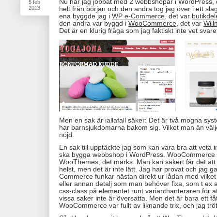
Nu har jag jobbat med 2 webbshopar i WordPress, d
5
feb
2013
helt från början och den andra tog jag över i ett sla
ena byggde jag i
WP e-Commerce
, det var
butikde
den andra var byggd i
WooCommerce
, det var
Wil
Det är en klurig fråga som jag faktiskt inte vet svaret
Men en sak är iallafall säker: Det är två mogna s
har barnsjukdomarna bakom sig. Vilket man än väljer
nöjd.
En sak till upptäckte jag som kan vara bra att veta
ska bygga webbshop i WordPress. WooCommerce är 
WooThemes, det märks. Man kan säkert får det att 
helst, men det är inte lätt. Jag har provat och jag g
Commerce funkar nästan direkt ur lådan med vilket
eller annan detalj som man behöver fixa, som t ex 
css-class på elementet runt varianthanteraren för at
vissa saker inte är översatta. Men det är bara ett få
WooCommerce var fullt av liknande trix, och jag trö