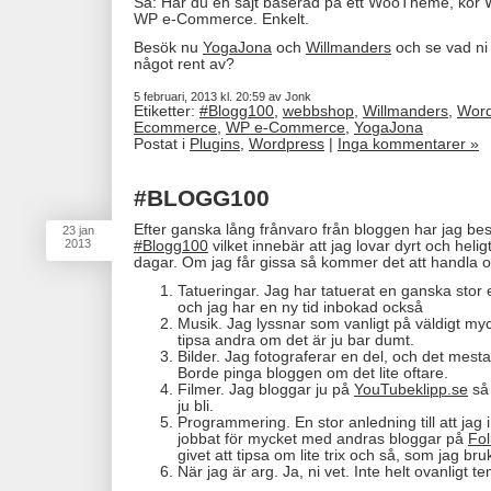
Så: Har du en sajt baserad på ett WooTheme, kör
WP e-Commerce. Enkelt.
Besök nu
YogaJona
och
Willmanders
och se vad ni 
något rent av?
5 februari, 2013 kl. 20:59 av Jonk
Etiketter:
#Blogg100
,
webbshop
,
Willmanders
,
Word
Ecommerce
,
WP e-Commerce
,
YogaJona
Postat i
Plugins
,
Wordpress
|
Inga kommentarer »
#BLOGG100
Efter ganska lång frånvaro från bloggen har jag be
23
jan
2013
#Blogg100
vilket innebär att jag lovar dyrt och helig
dagar. Om jag får gissa så kommer det att handla 
Tatueringar. Jag har tatuerat en ganska stor 
och jag har en ny tid inbokad också
Musik. Jag lyssnar som vanligt på väldigt myc
tipsa andra om det är ju bar dumt.
Bilder. Jag fotograferar en del, och det mesta
Borde pinga bloggen om det lite oftare.
Filmer. Jag bloggar ju på
YouTubeklipp.se
så 
ju bli.
Programmering. En stor anledning till att jag i
jobbat för mycket med andras bloggar på
Fol
givet att tipsa om lite trix och så, som jag bru
När jag är arg. Ja, ni vet. Inte helt ovanligt t