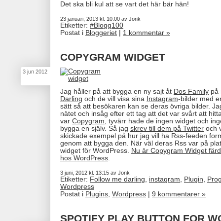
Det ska bli kul att se vart det här bär hän!
23 januari, 2013 kl. 10:00 av Jonk
Etiketter:
#Blogg100
Postat i
Bloggeriet
|
1 kommentar »
COPYGRAM WIDGET
3
jun
2012
Jag håller på att bygga en ny sajt åt
Dos Family
på 
Darling
och de vill visa sina
Instagram
-bilder med e
sätt så att besökaren kan se deras övriga bilder. Ja
nätet och insåg efter ett tag att det var svårt att hi
var
Copygram
, tyvärr hade de ingen widget och ing
bygga en själv. Så jag
skrev till dem på Twitter
och v
skickade exempel på hur jag vill ha Rss-feeden fo
genom att bygga den. När väl deras Rss var på pla
widget för WordPress.
Nu är Copygram Widget färdi
hos WordPress
.
3 juni, 2012 kl. 13:15 av Jonk
Etiketter:
Follow me darling
,
instagram
,
Plugin
,
Pro
Wordpress
Postat i
Plugins
,
Wordpress
|
9 kommentarer »
SPOTIFY PLAY BUTTON FOR 