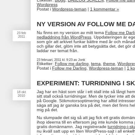
Etiketter:
blogg
,
DAßLOG SCREEN
,
Follow me darl
Wordpress
Postat i
Wordpress-teman
|
1 kommentar »
NY VERSION AV FOLLOW ME D
Nu finns en ny version av mitt tema
Follow me Darlin
23
feb
2011
nedladdning från WordPress
. Uppdateringen är egen
som gör att arkivet funkar bättre med år och måna
och gillar det, glöm inte att betygsätta det, det g
laddar ner temat från.
23 februari, 2011 kl. 9:23 av Jonk
Etiketter:
Follow me darling
,
tema
,
theme
,
Wordpre
Postat i
Follow me Darling
,
Wordpress-teman
|
1 k
EXPERIMENT: TURRIDNING I S
Jag har en häst som står i ett stall inte så långt h
18
okt
2010
sitt stall också turridningar. Men de tycker inte att de
på Google. Sökmotorsoptimering har alltid intresser
säga att jag är ganska bra på det, men det finns hel
mig på det.
Nu slumpade det sig så att jag fick ett gratis dom
ihop ideerna till en eftersom jag inte kunde komma p
gratis domännamn. Jag registrerade
turridning-i-s
nu ikväll satt upp en liten WordPress-sajt i all en