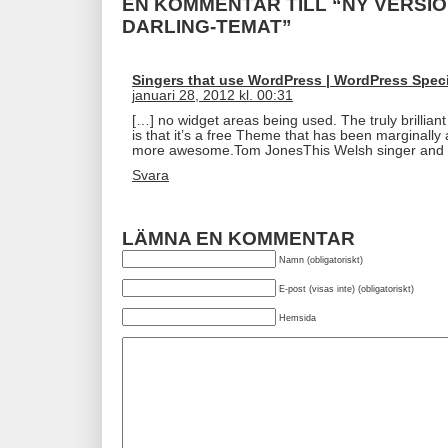
EN KOMMENTAR TILL “NY VERSI
DARLING-TEMAT”
Singers that use WordPress | WordPress Speci
januari 28, 2012 kl. 00:31
[…] no widget areas being used. The truly brillia
is that it’s a free Theme that has been marginally
more awesome.Tom JonesThis Welsh singer and
Svara
LÄMNA EN KOMMENTAR
Namn (obligatoriskt)
E-post (visas inte) (obligatoriskt)
Hemsida