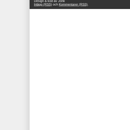
Design & kod av Jonk
Inlägg (RSS)
och
Kommentarer (RSS)
.