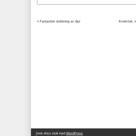
«
Fantastisk dubbning av djur
Kvelertak, 
Jonk drivs stolt med
WordPress