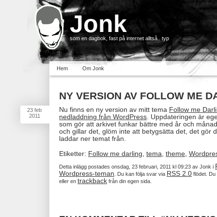
Jonk
som en dagbok, fast på internet alltså.. typ
Hem
Om Jonk
NY VERSION AV FOLLOW ME D
Nu finns en ny version av mitt tema
Follow me Darlin
23
feb
2011
nedladdning från WordPress
. Uppdateringen är egen
som gör att arkivet funkar bättre med år och måna
och gillar det, glöm inte att betygsätta det, det g
laddar ner temat från.
Etiketter:
Follow me darling
,
tema
,
theme
,
Wordpre
Detta inlägg postades onsdag, 23 februari, 2011 kl 09:23 av Jonk i
Wordpress-teman
RSS 2.0
. Du kan följa svar via
flödet. D
trackback
eller en
från din egen sida.