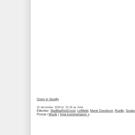
Open in Spotify
31 december, 2016 kl. 22:18 av Jonk
Etiketter:
BadBadNotGood
,
Leftfield
,
Marie Davidson
,
Ruelle
,
Soulw
Postat i
Musik
|
Inga kommentarer »