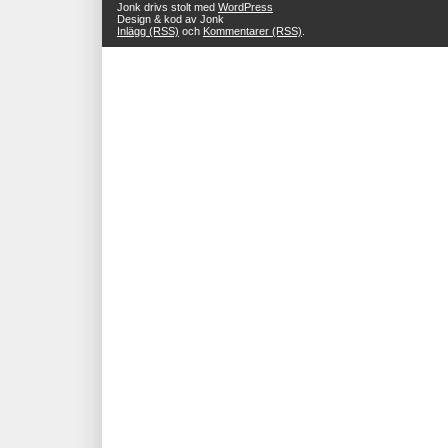
Jonk drivs stolt med
WordPress
Design & kod av Jonk
Inlägg (RSS)
och
Kommentarer (RSS)
.