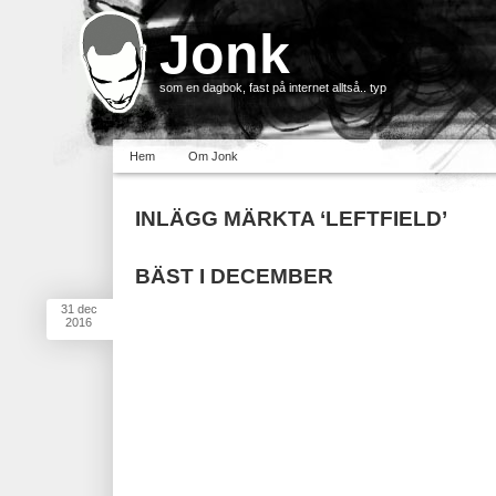
Jonk
som en dagbok, fast på internet alltså.. typ
Hem
Om Jonk
INLÄGG MÄRKTA ‘LEFTFIELD’
BÄST I DECEMBER
31
dec
2016