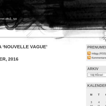
net alltså.. typ
 ‘NOUVELLE VAGUE’
PRENUME
Inlägg (RSS
Kommentare
R, 2016
ARKIV
KALENDE
M
T
3
4