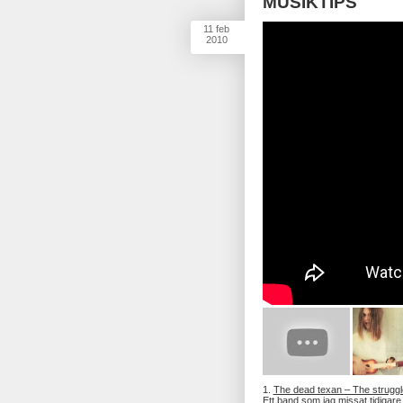
MUSIKTIPS
11
feb
2010
1.
The dead texan – The struggl
Ett band som jag missat tidigar