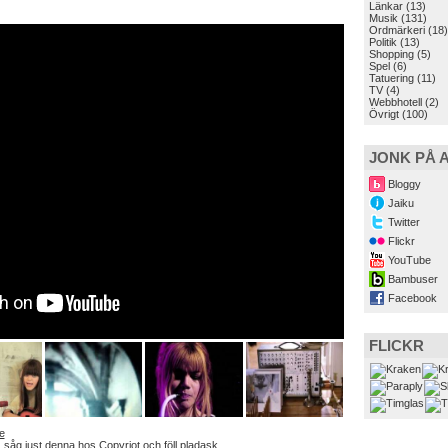
Länkar
(13)
Musik
(131)
Ordmärkeri
(18)
Politik
(13)
Shopping
(5)
Spel
(6)
Tatuering
(11)
TV
(4)
Webbhotell
(2)
Övrigt
(100)
JONK PÅ 
Bloggy
Jaiku
Twitter
Flickr
YouTube
Bambuser
Facebook
FLICKR
e
e, såg just denna hos
Copyriot
och föll pladask.