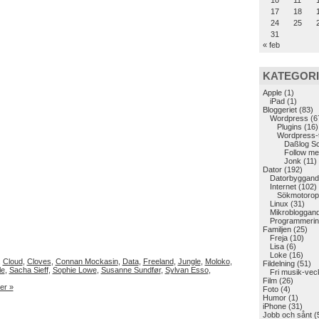
10
11
17
18
24
25
31
« feb
KATEGOR
Apple
(1)
iPad
(1)
Bloggeriet
(83)
Wordpress
(6
Plugins
(16)
Wordpress-
Daßlog S
Follow me
Jonk
(11)
Dator
(192)
Datorbyggand
Internet
(102)
Sökmotoropt
Linux
(31)
Mikrobloggan
Programmerin
Familjen
(25)
Freja
(10)
Lisa
(6)
Loke
(16)
,
Cloud
,
Cloves
,
Connan Mockasin
,
Data
,
Freeland
,
Jungle
,
Moloko
,
Fildelning
(51)
le
,
Sacha Sieff
,
Sophie Lowe
,
Susanne Sundfør
,
Sylvan Esso
,
Fri musik-vec
Film
(26)
er »
Foto
(4)
Humor
(1)
iPhone
(31)
Jobb och sånt
(