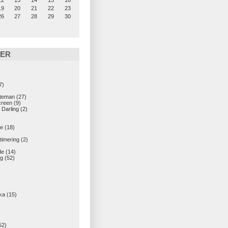
12
13
14
15
16
19
20
21
22
23
26
27
28
29
30
IER
7)
teman
(27)
creen
(9)
 Darling
(2)
e
(18)
imering
(2)
de
(14)
g
(52)
ka
(15)
52)