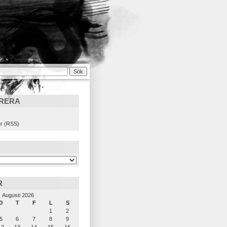
RERA
)
r (RSS)
R
Augusti 2026
O
T
F
L
S
1
2
5
6
7
8
9