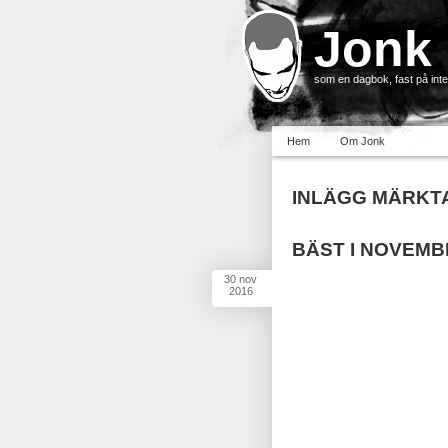
Jonk
som en dagbok, fast på inter
Hem
Om Jonk
INLÄGG MÄRKTA
BÄST I NOVEMBE
30
nov
2016