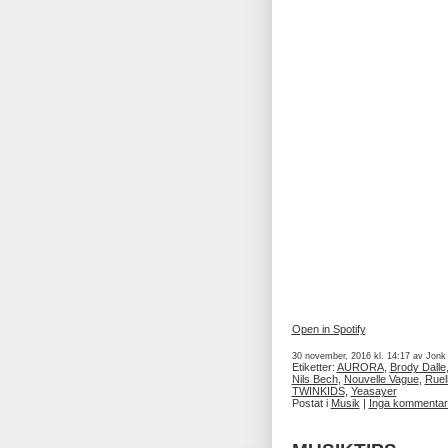
Open in Spotify
30 november, 2016 kl. 14:17 av Jonk
Etiketter:
AURORA
,
Brody Dalle
Nils Bech
,
Nouvelle Vague
,
Ruel
TWINKIDS
,
Yeasayer
Postat i
Musik
|
Inga kommentar