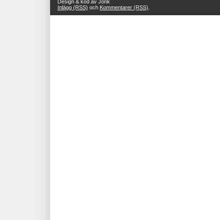
Design & kod av Jonk
Inlägg (RSS)
och
Kommentarer (RSS)
.