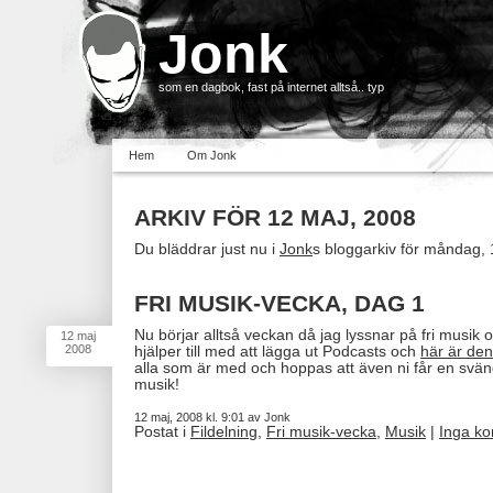
Jonk
som en dagbok, fast på internet alltså.. typ
Hem
Om Jonk
ARKIV FÖR 12 MAJ, 2008
Du bläddrar just nu i
Jonk
s bloggarkiv för måndag, 
FRI MUSIK-VECKA, DAG 1
Nu börjar alltså veckan då jag lyssnar på fri musik 
12
maj
2008
hjälper till med att lägga ut Podcasts och
här är den
alla som är med och hoppas att även ni får en sv
musik!
12 maj, 2008 kl. 9:01 av Jonk
Postat i
Fildelning
,
Fri musik-vecka
,
Musik
|
Inga k