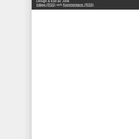
Design & kod av Jonk
Inlägg (RSS)
och
Kommentarer (RSS)
.