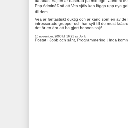
databas. Sajten är baserad på mitt eget Content
Php Adminâ€ så att Vea själv kan lägga upp nya gal
till dem.
Vea är fantastiskt duktig och är känd som en av de b
intresserade grupper och har sytt till de mest kräsn
det är en ära att ha gjort hennes sajt!
15 november, 2008 kl. 16:21 av Jonk
Postat i
Jobb och sånt
,
Programmering
|
Inga komm