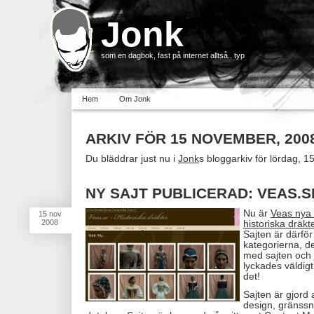
Jonk
som en dagbok, fast på internet alltså.. typ
Hem
Om Jonk
ARKIV FÖR 15 NOVEMBER, 200
Du bläddrar just nu i
Jonk
s bloggarkiv för lördag, 
NY SAJT PUBLICERAD: VEAS.S
Nu är
Veas nya 
15
nov
2008
historiska dräkt
Sajten är därför
kategorierna, d
med sajten och 
lyckades väldigt
det!
Sajten är gjord 
design, gränss