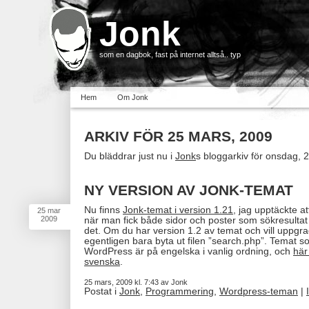
Jonk
som en dagbok, fast på internet alltså.. typ
Hem
Om Jonk
ARKIV FÖR 25 MARS, 2009
Du bläddrar just nu i
Jonk
s bloggarkiv för onsdag, 
NY VERSION AV JONK-TEMAT
Nu finns
Jonk-temat i version 1.21
, jag upptäckte at
25
mar
2009
när man fick både sidor och poster som sökresultat 
det. Om du har version 1.2 av temat och vill uppgr
egentligen bara byta ut filen ”search.php”. Temat 
WordPress är på engelska i vanlig ordning, och
här
svenska
.
25 mars, 2009 kl. 7:43 av Jonk
Postat i
Jonk
,
Programmering
,
Wordpress-teman
|