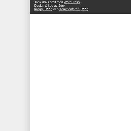
Jonk drivs stolt med
WordPress
Design & kod av Jonk
Inlägg (RSS)
och
Kommentarer (RSS)
.