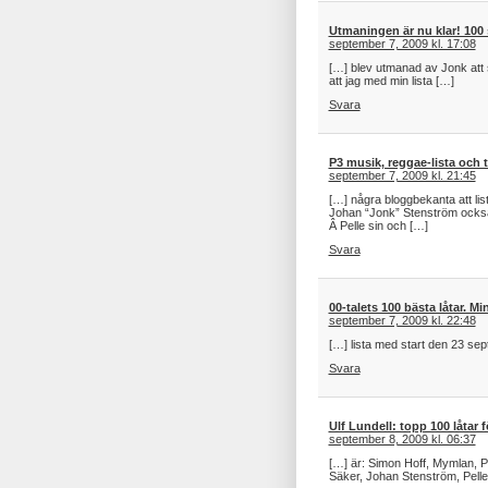
Utmaningen är nu klar! 100 s
september 7, 2009 kl. 17:08
[…] blev utmanad av Jonk att 
att jag med min lista […]
Svara
P3 musik, reggae-lista och t
september 7, 2009 kl. 21:45
[…] några bloggbekanta att lis
Johan “Jonk” Stenström också. 
Â Pelle sin och […]
Svara
00-talets 100 bästa låtar. Mi
september 7, 2009 kl. 22:48
[…] lista med start den 23 sep
Svara
Ulf Lundell: topp 100 låtar 
september 8, 2009 kl. 06:37
[…] är: Simon Hoff, Mymlan, Pe
Säker, Johan Stenström, Pell