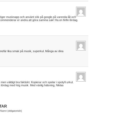
t höger musknapp och använt sök på google på varenda låt och
Rekommenderar er andra att göra samma sak! Ha en finfin lördag.
nefär lika smak på musik, superkul. Många av dina
men väldigt bra faktiskt. Kopierar och spelar i spotyfi urkul.
lig lördag med hög musik. Med vänlig hälsning, Niklas
TAR
Namn (obligatoriskt)