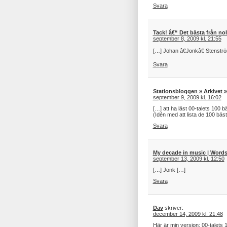
Svara
Tack! â€“ Det bästa från nol
september 8, 2009 kl. 21:55
[…] Johan â€Jonkâ€ Stenstr
Svara
Stationsbloggen » Arkivet »
september 9, 2009 kl. 16:02
[…] att ha läst 00-talets 100 bä
(Idén med att lista de 100 bäst
Svara
My decade in music | Words
september 13, 2009 kl. 12:50
[…] Jonk […]
Svara
Dav
skriver:
december 14, 2009 kl. 21:48
Här är min version: 00-talets