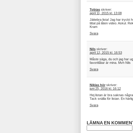
Tobias
skriver:
april 11, 2015 kl. 13:08
Jättebra lista! Jag har tryck
tittat på låten video. Askul. 
Kram
Svara
Nils
skriver:
april 12, 2015 kl. 16:53
Måste säga, du och jag har ug
favoritlåtar är mina. Mvh Nils
Svara
Niklas hör
skriver:
juni 25, 2016 kl. 16:12
Hej listan är bra saknas några 
Tack snälla för listan. En här
Svara
LÄMNA EN KOMMEN