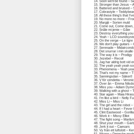
Soon we’ll be found – Si
Stronger than Jesus – 
Battered and bruised –
Cobrastyle – Teddybea
All these thing’s that I’v
No more no more – Fro
Margijt – Sorten muld
Come out, Come down, 
Snåle mi jente – Gåte
Destroy everything you
Yeah – LCD soundsyst
On the verge – Le tigre
We don’t play guitars –
Serenade – Midaircond
Det snurrar i min skalle
The way it is – Prodigy
Jezebel – Recoil
Jag har aldrig bott vid 
The yeah yeah yeah son
Phenomena – Yeah yea
That’s not my name – Th
Sanningsdan – Säkert!
V för vendetta – Veroni
Över ån – Emma Nilsdot
Miss you – Adiam Dymo
Walking with a ghost –
Star again – Maia Hira
I’m like a bird – Nelly F
Miss Li – Miss Li
The girl and the robot
If I had a heart – Fever
Clint Eastwood – Gorilla
Work it – Missy Elliot
The fight song – Maril
Shut your mouth – Gar
Jerk it out – Caesars
Vy från ett luftslott – Ke
Wrong – Depeche mod