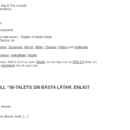
e dog & The sounds
brothers
ts
erspooner
’s bad news) – Eagles of death metal
lectric six
nonen
,
Suzannes
,
Morris
,
Nikke
,
Thomas
,
Palace
och
Nollpunkt
.
kobsen
,
nollnolltalet
,
Spotify
Musik
RSS 2.0
ember, 2009 kl 23:27 av Jonk i
. Du kan följa svar via
flödet. Du
trackback
n
från din egen sida.
L “00-TALETS 100 BÄSTA LÅTAR, ENLIGT
skriver:
sta, liksom Jonk. […]