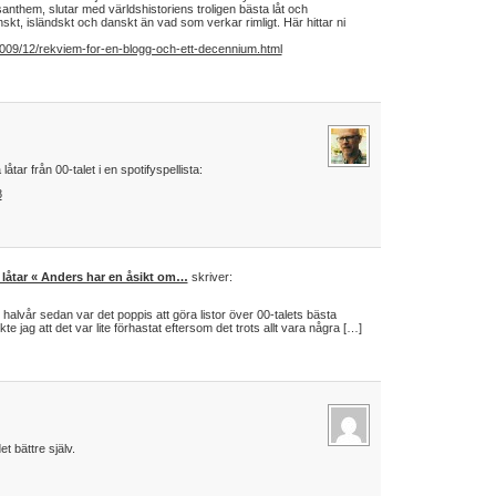
santhem, slutar med världshistoriens troligen bästa låt och
skt, isländskt och danskt än vad som verkar rimligt. Här hittar ni
2009/12/rekviem-for-en-blogg-och-ett-decennium.html
tar från 00-talet i en spotifyspellista:
8
a låtar « Anders har en åsikt om…
skriver:
 halvår sedan var det poppis att göra listor över 00-talets bästa
te jag att det var lite förhastat eftersom det trots allt vara några […]
t bättre själv.