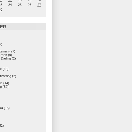
16
17
18
19
20
23
24
25
26
27
30
IER
7)
teman
(27)
creen
(9)
 Darling
(2)
e
(18)
imering
(2)
de
(14)
g
(52)
ka
(15)
52)