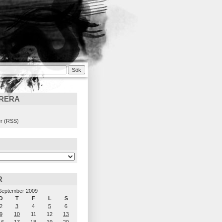
RERA
)
r (RSS)
R
September 2009
O
T
F
L
S
2
3
4
5
6
9
10
11
12
13