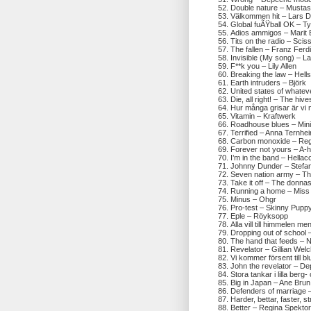
Double nature – Musta
Välkommen hit – Lars 
Global fuÃŸball OK – T
Adios ammigos – Marit
Tits on the radio – Sciss
The fallen – Franz Ferd
Invisible (My song) – La
F**k you – Lily Allen
Breaking the law – Hell
Earth intruders – Björk
United states of whatev
Die, all right! – The hive
Hur många grisar är vi 
Vitamin – Kraftwerk
Roadhouse blues – Mini
Terrified – Anna Ternhe
Carbon monoxide – Reg
Forever not yours – A-
I’m in the band – Hellac
Johnny Dunder – Stefa
Seven nation army – The
Take it off – The donna
Running a home – Miss
Minus – Ohgr
Pro-test – Skinny Pupp
Eple – Röyksopp
Alla vill till himmelen me
Dropping out of school
The hand that feeds – Ni
Revelator – Gillian Welc
Vi kommer försent till b
John the revelator – D
Stora tankar i lilla ber
Big in Japan – Ane Brun
Defenders of marriage
Harder, bettar, faster, s
Better – Regina Spektor