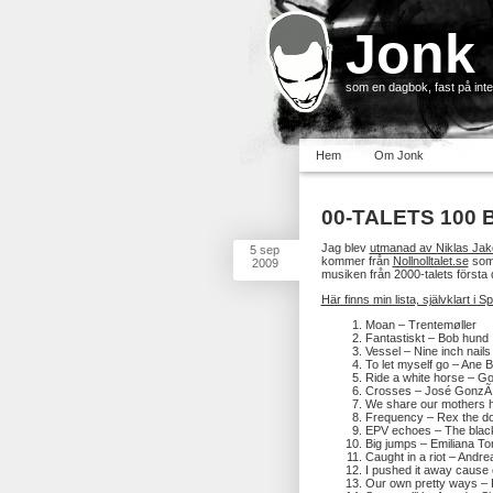
Jonk
som en dagbok, fast på inter
Hem
Om Jonk
00-TALETS 100 
Jag blev
utmanad av Niklas Jakob
5
sep
kommer från
Nollnolltalet.se
som 
2009
musiken från 2000-talets första
Här finns min lista, självklart i Sp
Moan – Trentemøller
Fantastiskt – Bob hund
Vessel – Nine inch nails
To let myself go – Ane 
Ride a white horse – Go
Crosses – José GonzÃ¡
We share our mothers h
Frequency – Rex the d
EPV echoes – The blac
Big jumps – Emiliana Tor
Caught in a riot – Andrea
I pushed it away cause
Our own pretty ways – Fi