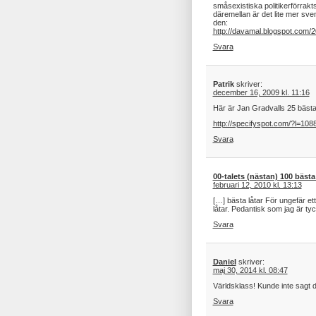
småsexistiska politikerförrakt
däremellan är det lite mer sven
den:
http://davamal.blogspot.com/
Svara
Patrik
skriver:
december 16, 2009 kl. 11:16
Här är Jan Gradvalls 25 bästa lå
http://specifyspot.com/?l=108
Svara
00-talets (nästan) 100 bäst
februari 12, 2010 kl. 13:13
[…] bästa låtar För ungefär ett
låtar. Pedantisk som jag är tyck
Svara
Daniel
skriver:
maj 30, 2014 kl. 08:47
Världsklass! Kunde inte sagt de
Svara