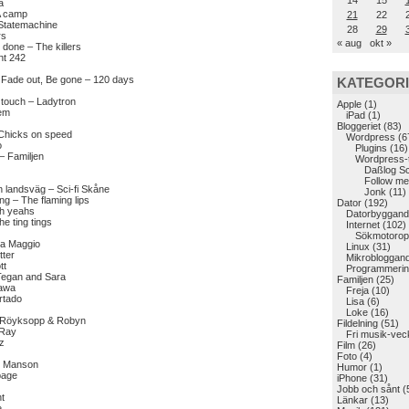
14
15
a
A camp
21
22
 Statemachine
28
29
rs
« aug
okt »
e done – The killers
nt 242
Fade out, Be gone – 120 days
KATEGOR
 touch – Ladytron
Apple
(1)
em
iPad
(1)
Bloggeriet
(83)
 Chicks on speed
Wordpress
(6
o
Plugins
(16)
 – Familjen
Wordpress-
Daßlog S
Follow me
en landsväg – Sci-fi Skåne
Jonk
(11)
g – The flaming lips
Dator
(192)
h yeahs
Datorbyggand
e ting tings
Internet
(102)
Sökmotoropt
ca Maggio
Linux
(31)
ter
Mikrobloggan
tt
Programmerin
 Tegan and Sara
Familjen
(25)
sawa
Freja
(10)
urtado
Lisa
(6)
Loke
(16)
 – Röyksopp & Robyn
Fildelning
(51)
 Ray
Fri musik-vec
z
Film
(26)
Foto
(4)
yn Manson
Humor
(1)
bage
iPhone
(31)
Jobb och sånt
(
nt
Länkar
(13)
e