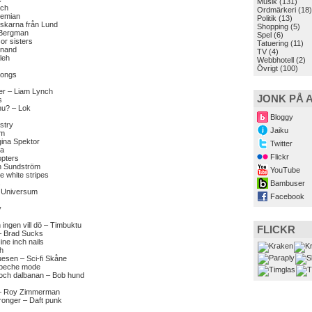
Musik
(131)
sch
Ordmärkeri
(18)
Demian
Politik
(13)
yskarna från Lund
Shopping
(5)
 Bergman
Spel
(6)
or sisters
Tatuering
(11)
inand
TV
(4)
leh
Webbhotell
(2)
Övrigt
(100)
songs
er – Liam Lynch
JONK PÅ 
s
nu? – Lok
Bloggy
stry
Jaiku
im
ina Spektor
Twitter
ha
Flickr
opters
n Sundström
YouTube
 white stripes
s
Bambuser
 Universum
Facebook
y
n ingen vill dö – Timbuktu
FLICKR
 – Brad Sucks
ne inch nails
h
luesen – Sci-fi Skåne
epeche mode
g- och dalbanan – Bob hund
 – Roy Zimmerman
tronger – Daft punk