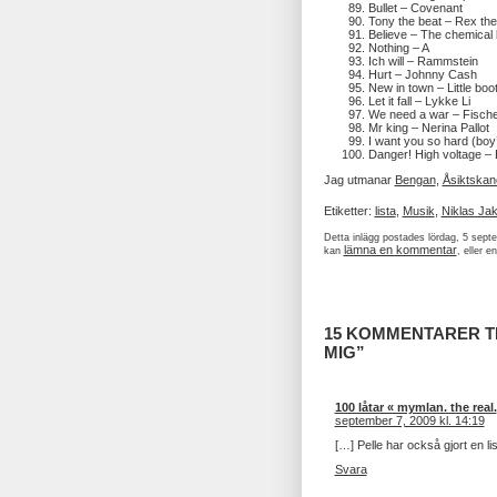
Bullet – Covenant
Tony the beat – Rex th
Believe – The chemical 
Nothing – A
Ich will – Rammstein
Hurt – Johnny Cash
New in town – Little boo
Let it fall – Lykke Li
We need a war – Fisch
Mr king – Nerina Pallot
I want you so hard (boy
Danger! High voltage – E
Jag utmanar
Bengan
,
Åsiktska
Etiketter:
lista
,
Musik
,
Niklas Ja
Detta inlägg postades lördag, 5 sept
lämna en kommentar
kan
, eller e
15 KOMMENTARER TIL
MIG”
100 låtar « mymlan. the real.
september 7, 2009 kl. 14:19
[…] Pelle har också gjort en li
Svara