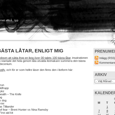
net alltså.. typ
BÄSTA LÅTAR, ENLIGT MIG
PRENUME
sen att sätta ihop en lista över 00-talets 100 bästa låtar
, inspirationen
Inlägg (RSS
startade det hela genom låta utvalda listmakare summera den bästa
Kommentare
 decenium.
otify
, och för er som hellre läser den finns den i listform här:
ARKIV
Brun
ldfrapp
lez
KALENDE
ealth – The Knife
og
k dog
M
T
rini
s Tilliander
1
 of fear – Brent Hunter vs Nina Ramsby
7
8
rst aid kit