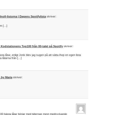
lnoll-listorna | Dagens Spotifylista
skriver:
öm […]
 Kodstationens Top100 från 00-talet på Spotify
skriver:
sta låtar, enligt Jonk blev jag sugen på att sätta ihop en egen lista
a låtarna från […]
 by Maria
skriver:
 100 bästa låtar börjar med tidernas mest medryckande