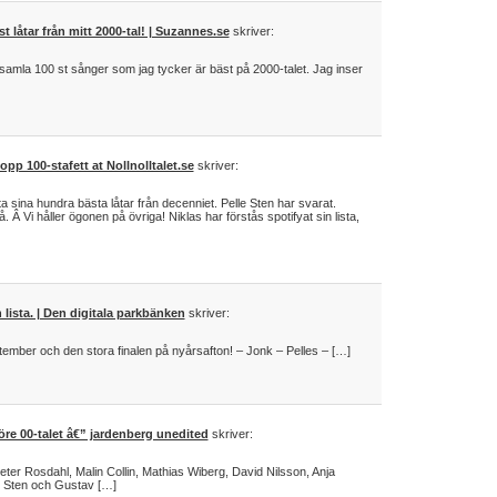
t låtar från mitt 2000-tal! | Suzannes.se
skriver:
samla 100 st sånger som jag tycker är bäst på 2000-talet. Jag inser
opp 100-stafett at Nollnolltalet.se
skriver:
ta sina hundra bästa låtar från decenniet. Pelle Sten har svarat.
Â Vi håller ögonen på övriga! Niklas har förstås spotifyat sin lista,
n lista. | Den digitala parkbänken
skriver:
tember och den stora finalen på nyårsafton! – Jonk – Pelles – […]
före 00-talet â€” jardenberg unedited
skriver:
ter Rosdahl, Malin Collin, Mathias Wiberg, David Nilsson, Anja
e Sten och Gustav […]