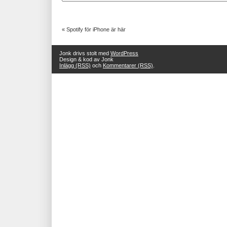
«
Spotify för iPhone är här
Jonk drivs stolt med
WordPress
Design & kod av Jonk
Inlägg (RSS)
och
Kommentarer (RSS)
.