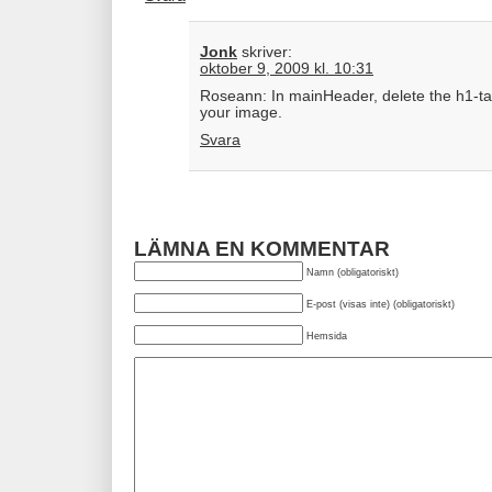
Jonk
skriver:
oktober 9, 2009 kl. 10:31
Roseann: In mainHeader, delete the h1-t
your image.
Svara
LÄMNA EN KOMMENTAR
Namn (obligatoriskt)
E-post (visas inte) (obligatoriskt)
Hemsida