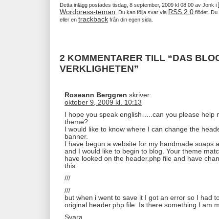
Detta inlägg postades tisdag, 8 september, 2009 kl 08:00 av Jonk i
Wordpress-teman
RSS 2.0
. Du kan följa svar via
flödet. D
trackback
eller en
från din egen sida.
2 KOMMENTARER TILL “DAS BLOG
VERKLIGHETEN”
Roseann Berggren
skriver:
oktober 9, 2009 kl. 10:13
I hope you speak english…..can you please help m
theme?
I would like to know where I can change the header
banner.
I have begun a website for my handmade soaps
and I would like to begin to blog. Your theme matc
have looked on the header.php file and have chan
this
///
///
but when i went to save it I got an error so I had t
original header.php file. Is there something I am 
Svara