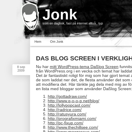
Jonk
som en dagbok, fast på internet alltså.. typ
Hem
Om Jonk
DAS BLOG SCREEN I VERKLIG
Nu har
mitt WordPress-tema Daßlog Screen
funnits
8
sep
2009
från WordPress.org i en vecka och temat har ladd
Det är fantastiskt roligt för mig som har gjort temat
de som laddat ner det, de flesta använder det som 
att modifiera det. Här tänkte jag dela med mig av fö
en lista med bloggar som använder Daßlog Screen
http://gottadraw.com/
http://www.q-o-o-p.net/blog/
http://lollypopcast.com/
http://radrice.com/
http://ratusyura.com/
http://prografixmiami.com/
http://pc-fixup.com/
http://www.thechillsee.com/
http://www.mewrescue.com/