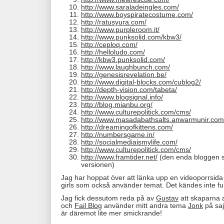
http://www.saraladeingles.com/
http://www.boyspiratecostume.com/
http://ratusyura.com/
http://www.purpleroom.it/
http://www.punksolid.com/kbw3/
http://ceploq.com/
http://helloludo.com/
http://kbw3.punksolid.com/
http://www.laughbunch.com/
http://genesisrevelation.be/
http://www.digital-blocks.com/cublog2/
http://depth-vision.com/tabeta/
http://www.blogsignal.info/
http://blog.mianbu.org/
http://www.culturepolitick.com/cms/
http://www.masadabathsalts.anwarmunir.com
http://dreamingofkittens.com/
http://numbersgame.in/
http://socialmediaismylife.com/
http://www.culturepolitick.com/cms/
http://www.framtider.net/
(den enda bloggen 
versionen)
Jag har hoppat över att länka upp en videoporrsida 
girls som också använder temat. Det kändes inte fu
Jag fick dessutom reda på av
Gustav
att skaparna
och
Fail Blog
använder mitt andra tema
Jonk
på sa
är däremot lite mer smickrande!