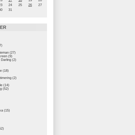
16
17
18
19
20
23
24
25
26
27
30
31
IER
7)
teman
(27)
creen
(9)
 Darling
(2)
e
(18)
imering
(2)
de
(14)
g
(52)
ka
(15)
52)