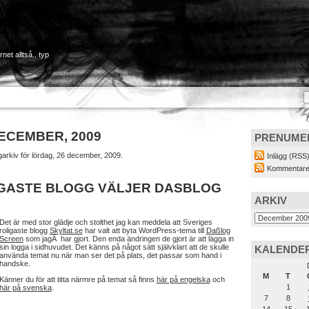
net alltså.. typ
DECEMBER, 2009
PRENUME
garkiv för lördag, 26 december, 2009.
Inlägg (RSS
Kommentare
IGASTE BLOGG VÄLJER DASBLOG
ARKIV
Det är med stor glädje och stolthet jag kan meddela att Sveriges
roligaste blogg
Skyltat.se
har valt att byta WordPress-tema till
Daßlog
Screen
som jagÂ har gjort. Den enda ändringen de gjort är att lägga in
sin logga i sidhuvudet. Det känns på något sätt självklart att de skulle
KALENDE
använda temat nu när man ser det på plats, det passar som hand i
handske.
M
T
Känner du för att titta närmre på temat så finns
här på engelska
och
1
här på svenska
.
7
8