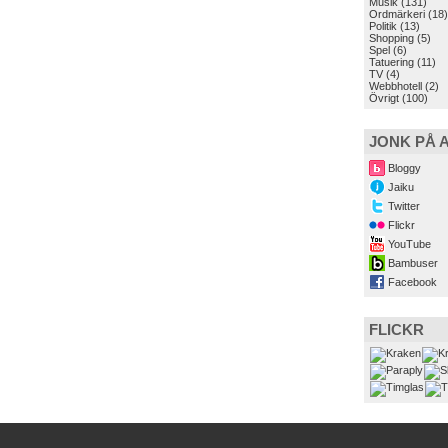
Musik
(131)
Ordmärkeri
(18)
Politik
(13)
Shopping
(5)
Spel
(6)
Tatuering
(11)
TV
(4)
Webbhotell
(2)
Övrigt
(100)
JONK PÅ 
Bloggy
Jaiku
Twitter
Flickr
YouTube
Bambuser
Facebook
FLICKR