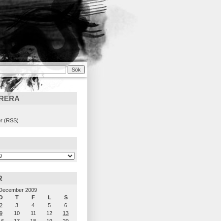
RERA
)
r (RSS)
R
December 2009
O
T
F
L
S
2
3
4
5
6
9
10
11
12
13