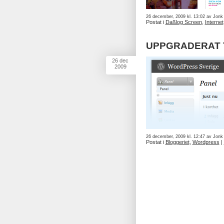
26 december, 2009 kl. 13:02 av Jonk
Postat i
Daßlog Screen
,
Internet
UPPGRADERAT T
26
dec
2009
26 december, 2009 kl. 12:47 av Jonk
Postat i
Bloggeriet
,
Wordpress
|