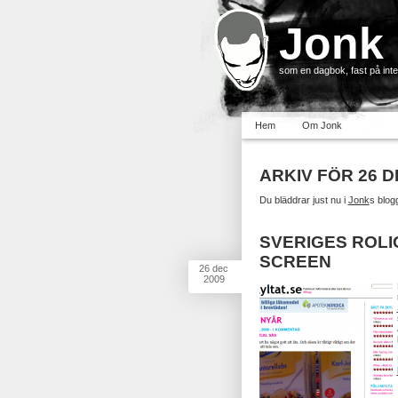
Jonk
som en dagbok, fast på inter
Hem
Om Jonk
ARKIV FÖR 26 
Du bläddrar just nu i
Jonk
s blog
SVERIGES ROL
SCREEN
26
dec
2009