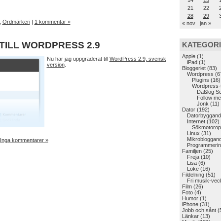
14
15
21
22
28
29
,
Ordmärkeri
|
1 kommentar »
« nov
jan »
ILL WORDPRESS 2.9
KATEGOR
Apple
(1)
Nu har jag uppgraderat till
WordPress 2.9, svensk
iPad
(1)
version
.
Bloggeriet
(83)
Wordpress
(6
Plugins
(16)
Wordpress-
Daßlog S
Follow me
Jonk
(11)
Dator
(192)
Datorbyggand
Internet
(102)
Sökmotoropt
Linux
(31)
Mikrobloggan
Inga kommentarer »
Programmerin
Familjen
(25)
Freja
(10)
Lisa
(6)
Loke
(16)
Fildelning
(51)
Fri musik-vec
Film
(26)
Foto
(4)
Humor
(1)
iPhone
(31)
Jobb och sånt
(
Länkar
(13)