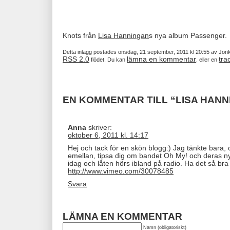
Knots från
Lisa Hanningan
s nya album Passenger.
Detta inlägg postades onsdag, 21 september, 2011 kl 20:55 av Jonk
RSS 2.0
lämna en kommentar
tra
flödet. Du kan
, eller en
EN KOMMENTAR TILL “LISA HANN
Anna
skriver:
oktober 6, 2011 kl. 14:17
Hej och tack för en skön blogg:) Jag tänkte bara,
emellan, tipsa dig om bandet Oh My! och deras n
idag och låten hörs ibland på radio. Ha det så br
http://www.vimeo.com/30078485
Svara
LÄMNA EN KOMMENTAR
Namn (obligatoriskt)