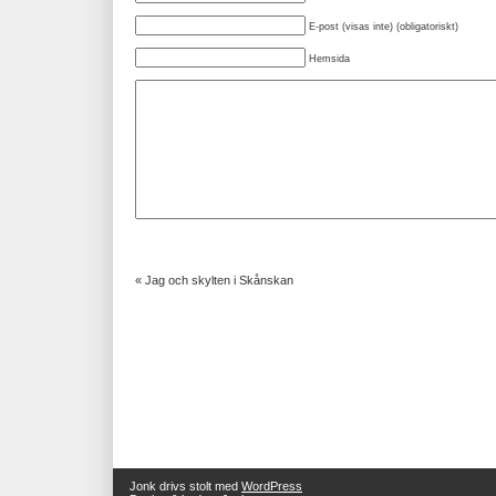
E-post (visas inte) (obligatoriskt)
Hemsida
«
Jag och skylten i Skånskan
Jonk drivs stolt med
WordPress