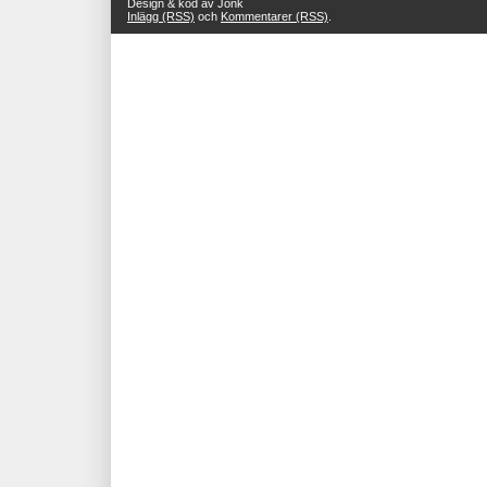
Design & kod av Jonk
Inlägg (RSS)
och
Kommentarer (RSS)
.