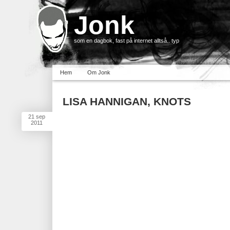
Jonk
som en dagbok, fast på internet alltså.. typ
Hem
Om Jonk
LISA HANNIGAN, KNOTS
21
sep
2011