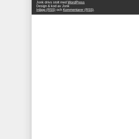
Jonk drivs stolt med
WordPress
Design & kod av Jonk
Inlägg (RSS)
och
Kommentarer (RSS)
.