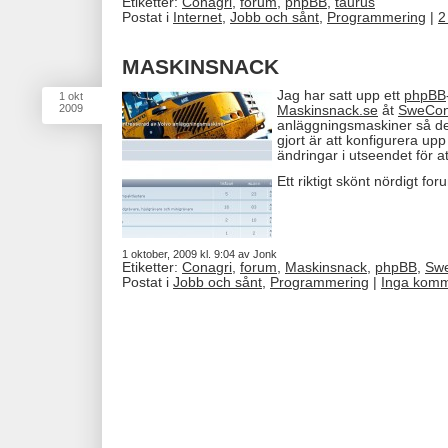
Etiketter:
Conagri
,
forum
,
phpBB
,
taurus
Postat i
Internet
,
Jobb och sånt
,
Programmering
|
2
MASKINSNACK
Jag har satt upp ett
phpBB
1
okt
2009
Maskinsnack.se
åt
SweCo
anläggningsmaskiner så det
gjort är att konfigurera u
ändringar i utseendet för at
Ett riktigt skönt nördigt fo
1 oktober, 2009 kl. 9:04 av Jonk
Etiketter:
Conagri
,
forum
,
Maskinsnack
,
phpBB
,
Sw
Postat i
Jobb och sånt
,
Programmering
|
Inga komm