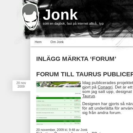
Jonk
som en dagbok, fast på internet alltså.. typ
Hem
Om Jonk
INLÄGG MÄRKTA ‘FORUM’
FORUM TILL TAURUS PUBLICE
Idag publicerades projekte
20
nov
2009
gjort på
Conagri
. Det är e
som jag satt upp, designat
Taurus
.
Designen har gjorts så nä
för att underlätta för anvä
sig från andra forum.
20 november, 2009 kl. 9:48 av Jonk