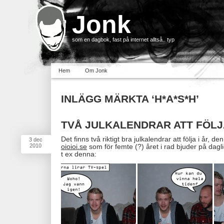
Jonk
som en dagbok, fast på internet alltså.. typ
Hem
Om Jonk
INLÄGG MÄRKTA ‘H*A*S*H’
TVÅ JULKALENDRAR ATT FÖLJA
Det finns två riktigt bra julkalendrar att följa i år, d
3
dec
2010
oioioi.se
som för femte (?) året i rad bjuder på dagli
t ex denna: