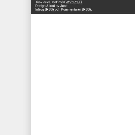
Jonk drivs stolt med
WordPress
Design & kod av Jonk
Inlägg (RSS)
och
Kommentarer (RSS)
.