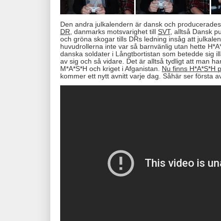
Den andra julkalendern är dansk och producerades eg
DR
, danmarks motsvarighet till
SVT
, alltså Dansk pu
och gröna skogar tills DRs ledning insåg att julkal
huvudrollerna inte var så barnvänlig utan hette H
danska soldater i Långtbortistan som betedde sig illa
av sig och så vidare. Det är alltså tydligt att man har
M*A*S*H och kriget i Afganistan.
Nu finns H*A*S*H på
kommer ett nytt avnitt varje dag. Såhär ser första av