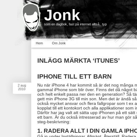
Jonk
som en dagbok, fast på internet alltså.. typ
Hem
Om Jonk
INLÄGG MÄRKTA ‘ITUNES’
IPHONE TILL ETT BARN
Nu när iPhone 4 har kommit så är det nog många 
2
aug
2010
gammal iPhone som blir över. Finns det då något bät
och helt enkelt passa ner den en generation? Så tänk
gett min iPhone 3G till min son. Men det är ändå så
också mycket ansvar och flera fallgropar som t ex at
kopplat till ett kontokort och alla applikationer som i
Därför har jag valt att sätta upp iPhonen på ett sätt
ett barn. Är du också intresserad av hur man gör s
steg-beskrivning:
1. RADERA ALLT I DIN GAMLA IPH
Gå in under Inställningar, Allmänt, Återställ, Radera 