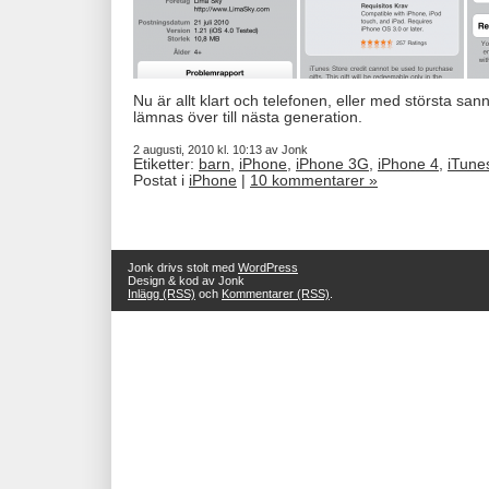
Nu är allt klart och telefonen, eller med största sa
lämnas över till nästa generation.
2 augusti, 2010 kl. 10:13 av Jonk
Etiketter:
barn
,
iPhone
,
iPhone 3G
,
iPhone 4
,
iTune
Postat i
iPhone
|
10 kommentarer »
Jonk drivs stolt med
WordPress
Design & kod av Jonk
Inlägg (RSS)
och
Kommentarer (RSS)
.