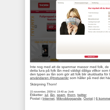
Inte nog med att de spammar massor med folk, de
detta lura på folk lån med väldigt dåliga villkor som t
den typen av lån som gör att folk blir skuldsatta för li
användaren @tretusenkr
som håller på med det här
Skärpning Thorn!
15 november, 2009 kl. 19:40 av Jonk
Etiketter:
jul
,
lån
,
spam
,
thorn
,
twitter
Postat i
Internet
,
Mikrobloggande
,
Övrigt
|
6 komme