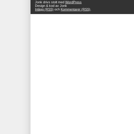
Jonk drivs stolt med
WordPress
Design & kod av Jonk
Inlägg (RSS)
och
Kommentarer (RSS)
.