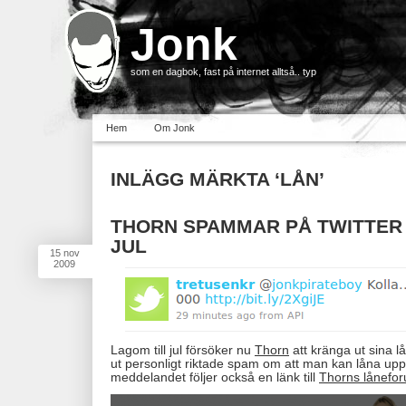
Jonk
som en dagbok, fast på internet alltså.. typ
Hem
Om Jonk
INLÄGG MÄRKTA ‘LÅN’
THORN SPAMMAR PÅ TWITTER 
JUL
15
nov
2009
Lagom till jul försöker nu
Thorn
att kränga ut sina lå
ut personligt riktade spam om att man kan låna upp 
meddelandet följer också en länk till
Thorns lånefor