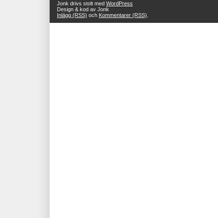
Jonk drivs stolt med
WordPress
Design & kod av Jonk
Inlägg (RSS)
och
Kommentarer (RSS)
.