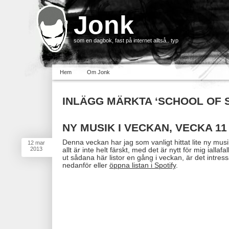
Jonk
som en dagbok, fast på internet alltså.. typ
Hem
Om Jonk
INLÄGG MÄRKTA ‘SCHOOL OF 
NY MUSIK I VECKAN, VECKA 11
Denna veckan har jag som vanligt hittat lite ny mus
12
mar
2013
allt är inte helt färskt, med det är nytt för mig ialla
ut sådana här listor en gång i veckan, är det intres
nedanför eller
öppna listan i Spotify
.