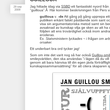
Jag hittade idag via
SSBD
ett fantastiskt nyord från
29
sep
2009
”guilloua”.Â Här kommer beskrivningen från Pers vä
guilloua
v.
-de
Att gång på gång upprepa ett 
publiken erkänt falskt påstående som sant oc
visa sin argumentatoriska metod samt sin bered
avsaknad av kunskap vilja ge sken av att 
följden att ens trovärdighet också inom andr
eroderas.
Ex.
Statsministern lyckades ~ i frågan om ar
orsaker.
Ett underbart bra ord tycker jag!
Som om inte det varit nog så har också
Guillou-smi
smileyvärlden, den ska användas ”i lägen då du vill
genom att bara hänvisa till din egen jävla förträfflig
kunskapssammansättning” för att citera skaparen sj