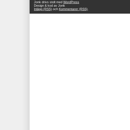
Jonk drivs stolt med
WordPress
Design & kod av Jonk
Inlägg (RSS)
och
Kommentarer (RSS)
.