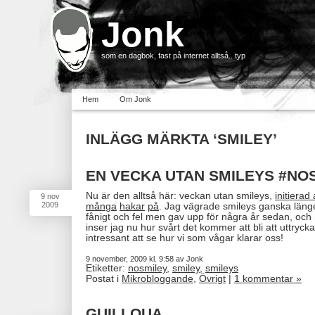
Jonk
som en dagbok, fast på internet alltså.. typ
Hem
Om Jonk
INLÄGG MÄRKTA ‘SMILEY’
EN VECKA UTAN SMILEYS #NO
Nu är den alltså här: veckan utan smileys,
initiera
9
nov
2009
många
hakar
på
. Jag vägrade smileys ganska länge
fånigt och fel men gav upp för några år sedan, och 
inser jag nu hur svårt det kommer att bli att uttryck
intressant att se hur vi som vågar klarar oss!
9 november, 2009 kl. 9:58 av Jonk
Etiketter:
nosmiley
,
smiley
,
smileys
Postat i
Mikrobloggande
,
Övrigt
|
1 kommentar »
GUILLOUA