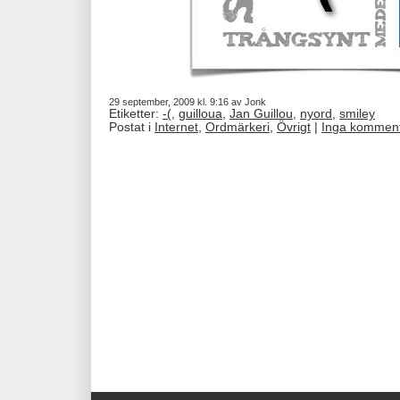
29 september, 2009 kl. 9:16 av Jonk
Etiketter:
-(
,
guilloua
,
Jan Guillou
,
nyord
,
smiley
Postat i
Internet
,
Ordmärkeri
,
Övrigt
|
Inga komment