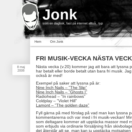
Jonk
som en dagbok, fast på internet alltså.. typ
Hem
Om Jonk
FRI MUSIK-VECKA NÄSTA VEC
Nästa vecka (v.20) kommer jag att bara att lyssna p
8
maj
2008
har betalt eller borde betalt utan bara fri musik. Jag
också är med!
Exempel på saker att lyssna på är:
Nine Inch Nails – ”The Slip”
Nine Inch Nails – ”Ghosts I”
Radiohead – ”In rainbows”
Coldplay – ”Violet Hill”
Lamont – ”The golden daze”
Fyll gärna på med förslag på vad man kan lyssna p
kommentarerna och var med i fri musik-veckan! Min
som deltagare kommer att upptäcka massor med ny
som erbjuds via ordinarie försäljning från skivbolag
det återstår att se, man kan ju upptäcka motsatsen