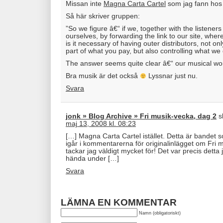
Missan inte
Magna Carta Cartel
som jag fann ho
Så här skriver gruppen:
”So we figure â€“ if we, together with the listeners
ourselves, by forwarding the link to our site, wher
is it necessary of having outer distributors, not on
part of what you pay, but also controlling what we
The answer seems quite clear â€“ our musical work i
Bra musik är det också
Lyssnar just nu.
Svara
jonk » Blog Archive » Fri musik-vecka, dag 2
s
maj 13, 2008 kl. 08:23
[…] Magna Carta Cartel istället. Detta är bandet
igår i kommentarerna för originalinlägget om Fri m
tackar jag väldigt mycket för! Det var precis detta
hända under […]
Svara
LÄMNA EN KOMMENTAR
Namn (obligatoriskt)