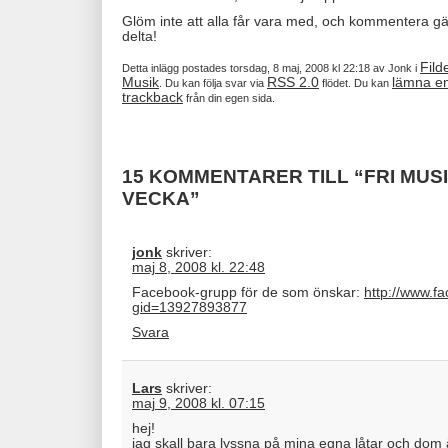
Glöm inte att alla får vara med, och kommentera 
delta!
Fild
Detta inlägg postades torsdag, 8 maj, 2008 kl 22:18 av Jonk i
Musik
RSS 2.0
lämna e
. Du kan följa svar via
flödet. Du kan
trackback
från din egen sida.
15 KOMMENTARER TILL “FRI MUS
VECKA”
jonk
skriver:
maj 8, 2008 kl. 22:48
Facebook-grupp för de som önskar:
http://www.f
gid=13927893877
Svara
Lars
skriver:
maj 9, 2008 kl. 07:15
hej!
jag skall bara lyssna på mina egna låtar och dom ä