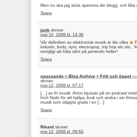
Men nu ska jag sluta spamma din blogg, och låta 
Svara
jonk
skriver:
maj 10, 2008 kl. 14:36
Vår definition av elektronisk musik är lite olika
F
industri, body, synt, electropop, trip hop etc etc..
omöjligt att hitta sånt på jamendo heller!
Svara
opassande » Blog Archive » Fritt och öppet —
skriver:
maj 12, 2008 kl. 07:17
[…] av fri musik. Artoo bjussar på en podcast me
Inch Nails för att hjälpa Jonk och andra i sin föres
musik som släppts gratis i en […]
Svara
Rikard
skriver:
maj 12, 2008 kl. 09:55