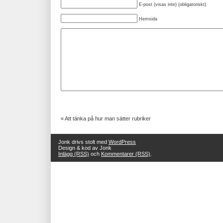
E-post (visas inte) (obligatoriskt)
Hemsida
«
Att tänka på hur man sätter rubriker
Jonk drivs stolt med
WordPress
Design & kod av Jonk
Inlägg (RSS)
och
Kommentarer (RSS)
.