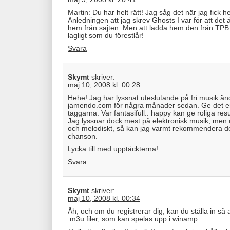
Martin: Du har helt rätt! Jag såg det när jag fic
Anledningen att jag skrev Ghosts I var för att det 
hem från sajten. Men att ladda hem den från TPB ä
lagligt som du förestlår!
Svara
Skymt
skriver:
maj 10, 2008 kl. 00:28
Hehe! Jag har lyssnat uteslutande på fri musik ä
jamendo.com för några månader sedan. Ge det e
taggarna. Var fantasifull.. happy kan ge roliga res
Jag lyssnar dock mest på elektronisk musik, men 
och melodiskt, så kan jag varmt rekommendera d
chanson.
Lycka till med upptäckterna!
Svara
Skymt
skriver:
maj 10, 2008 kl. 00:34
Åh, och om du registrerar dig, kan du ställa in så
.m3u filer, som kan spelas upp i winamp.