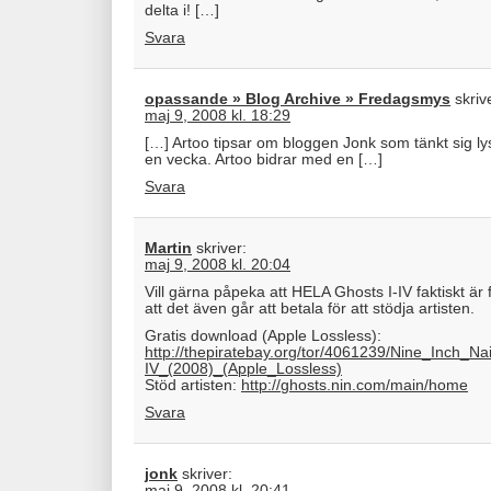
delta i! […]
Svara
opassande » Blog Archive » Fredagsmys
skriv
maj 9, 2008 kl. 18:29
[…] Artoo tipsar om bloggen Jonk som tänkt sig lys
en vecka. Artoo bidrar med en […]
Svara
Martin
skriver:
maj 9, 2008 kl. 20:04
Vill gärna påpeka att HELA Ghosts I-IV faktiskt är
att det även går att betala för att stödja artisten.
Gratis download (Apple Lossless):
http://thepiratebay.org/tor/4061239/Nine_Inch_Na
IV_(2008)_(Apple_Lossless)
Stöd artisten:
http://ghosts.nin.com/main/home
Svara
jonk
skriver:
maj 9, 2008 kl. 20:41