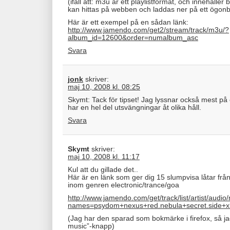
(ifall att: m3u är ett playlistformat, och innehålle
kan hittas på webben och laddas ner på ett ögonb
Här är ett exempel på en sådan länk:
http://www.jamendo.com/get2/stream/track/m3u/?
album_id=12600&order=numalbum_asc
Svara
jonk
skriver:
maj 10, 2008 kl. 08:25
Skymt: Tack för tipset! Jag lyssnar också mest på 
har en hel del utsvängningar åt olika håll.
Svara
Skymt
skriver:
maj 10, 2008 kl. 11:17
Kul att du gillade det..
Här är en länk som ger dig 15 slumpvisa låtar från m
inom genren electronic/trance/goa
http://www.jamendo.com/get/track/list/artist/audio
names=psydom+nexus+red.nebula+secret.side+x
(Jag har den sparad som bokmärke i firefox, så jag
music”-knapp)