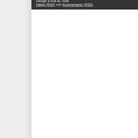
Design & kod av Jonk
Inlägg (RSS)
och
Kommentarer (RSS)
.