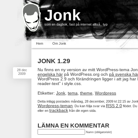
Jonk
som en dagbok, fast på internet alltså.. typ
Hem
Om Jonk
JONK 1.29
Nu finns en ny version av mitt WordPress-tema Jon
28
dec
2009
engelska här
på WordPress.org och
på svenska hä
WordPress 2.9 och förändringen ligger i att jag har l
reader-text” i style.css.
Etiketter:
Jonk
,
tema
,
theme
,
Wordpress
Detta inlägg postades måndag, 28 december, 2009 kl 22:15 av Jon
Wordpress-teman
RSS 2.0
. Du kan följa svar via
flödet. D
trackback
eller en
från din egen sida.
LÄMNA EN KOMMENTAR
Namn (obligatoriskt)