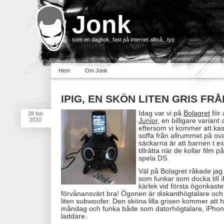
Jonk
som en dagbok, fast på internet alltså.. typ
Hem
Om Jonk
IPIG, EN SKÖN LITEN GRIS F
Idag var vi på
Bolagret
för 
28
feb
2010
Junior
, en billigare variant
eftersom vi kommer att ka
soffa från allrummet på o
säckarna är att barnen t ex
tillrätta när de kollar film 
spela DS.
Väl på Bolagret råkade ja
som funkar som docka till 
kärlek vid första ögonkastet
förvånansvärt bra! Ögonen är diskanthögtalare och
liten subwoofer. Den sköna lilla grisen kommer att 
måndag och funka både som datorhögtalare, iPhon
laddare.