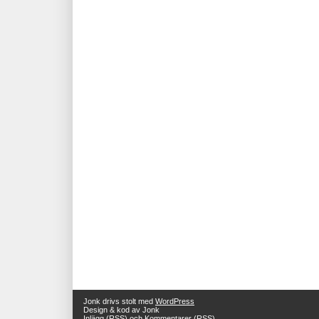
Jonk drivs stolt med
WordPress
Design & kod av Jonk
Inlägg (RSS)
och
Kommentarer (RSS)
.