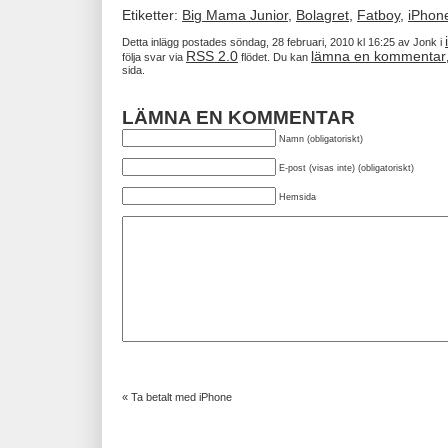
Etiketter:
Big Mama Junior
,
Bolagret
,
Fatboy
,
iPhon
Detta inlägg postades söndag, 28 februari, 2010 kl 16:25 av Jonk i
RSS 2.0
lämna en kommentar
följa svar via
flödet. Du kan
sida.
LÄMNA EN KOMMENTAR
Namn (obligatoriskt)
E-post (visas inte) (obligatoriskt)
Hemsida
«
Ta betalt med iPhone