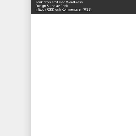
Jonk drivs stolt med
WordPress
Design & kod av Jonk
Inlägg (RSS)
och
Kommentarer (RSS)
.