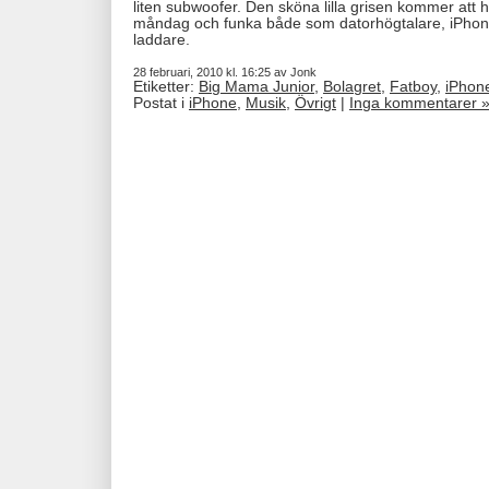
liten subwoofer. Den sköna lilla grisen kommer att 
måndag och funka både som datorhögtalare, iPhon
laddare.
28 februari, 2010 kl. 16:25 av Jonk
Etiketter:
Big Mama Junior
,
Bolagret
,
Fatboy
,
iPhon
Postat i
iPhone
,
Musik
,
Övrigt
|
Inga kommentarer 