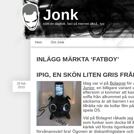
Jonk
som en dagbok, fast på internet alltså.. typ
Hem
Om Jonk
INLÄGG MÄRKTA ‘FATBOY’
IPIG, EN SKÖN LITEN GRIS F
Idag var vi på
Bolagret
för 
28
feb
2010
Junior
, en billigare variant
eftersom vi kommer att ka
soffa från allrummet på o
säckarna är att barnen t ex
tillrätta när de kollar film 
spela DS.
Väl på Bolagret råkade ja
som funkar som docka till 
kärlek vid första ögonkastet
förvånansvärt bra! Ögonen är diskanthögtalare och