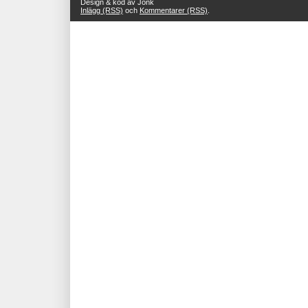
Design & kod av Jonk
Inlägg (RSS)
och
Kommentarer (RSS)
.