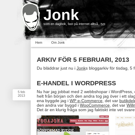
Jonk
som en dagbok, fast på internet alltså.. typ
Hem
Om Jonk
ARKIV FÖR 5 FEBRUARI, 2013
Du bläddrar just nu i
Jonk
s bloggarkiv för tisdag, 5 
E-HANDEL I WORDPRESS
Nu har jag jobbat med 2 webbshopar i WordPress, d
5
feb
2013
helt från början och den andra tog jag över i ett sla
ena byggde jag i
WP e-Commerce
, det var
butikde
den andra var byggd i
WooCommerce
, det var
Wil
Det är en klurig fråga som jag faktiskt inte vet svaret