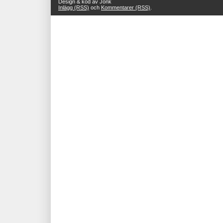
Design & kod av Jonk
Inlägg (RSS)
och
Kommentarer (RSS)
.