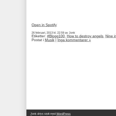
Open in Spotify
26 februari, 2013 kl. 22:59 av Jonk
Etiketter:
#Blogg100
,
How to destroy angels
,
Nine i
Postat i
Musik
|
Inga kommentarer »
Jonk drivs stolt med
WordPress