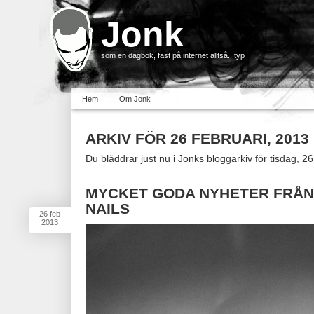
Jonk
som en dagbok, fast på internet alltså.. typ
Hem
Om Jonk
ARKIV FÖR 26 FEBRUARI, 2013
Du bläddrar just nu i
Jonk
s bloggarkiv för tisdag, 26
MYCKET GODA NYHETER FRÅN 
NAILS
26
feb
2013