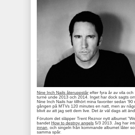
Nine Inch Nails återuppstår
efter fyra år av vila oc
turné unde 2013 och 2014. Inget har dock sagts om 
Nine Inch Nails har tillhört mina favoriter sedan ’90
gången på MTVs 120 minutes en natt, men av någon
blivit av att jag sett dem live. Det är väl dags att än
Förutom det släpper Trent Reznor nytt albumet ”W
bandet
How to destroy angels
5/3 2013. Jag har int
innan
, och singeln från kommande albumet låter som
samma spår.