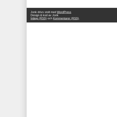
Jonk drivs stolt med
WordPress
Design & kod av Jonk
Inlägg (RSS)
och
Kommentarer (RSS)
.