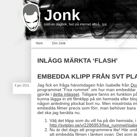
Jonk
som en dagbok, fast på internet alltså.. typ
Hem
Om Jonk
INLÄGG MÄRKTA ‘FLASH’
EMBEDDA KLIPP FRÅN SVT PL
Jag fick en fråga häromdagen från Isabelle från
Do
4
jan
2011
programmet ”Fixa rummet” om hur man embeddar k
gjorde i
detta inlägget
. Tidigare fanns en funktion p
kunna lägga in ett filmklipp på sin hemsida eller b
någon anledning plockat bort nu. Men misströsta in
embedda filmer precis som förr, man behöver bara
det ska jag berätta nu.
Välj det klipp som du vill ha på din hemsida, i
http://svtplay.se/v/2286953/fixa_rummet/isabe
Nu är det dags att programmera lite! Här under
att embedda filmen i länken ovan. Det som är