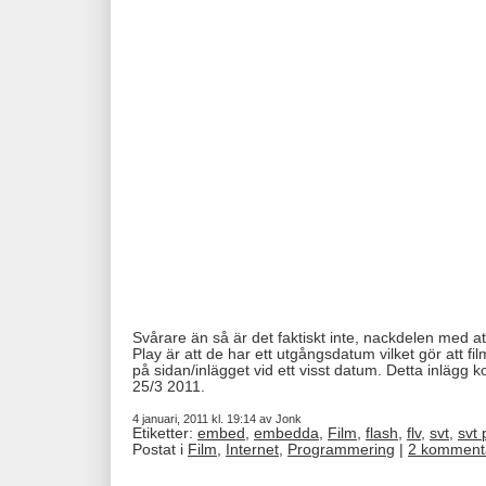
Svårare än så är det faktiskt inte, nackdelen med 
Play är att de har ett utgångsdatum vilket gör att f
på sidan/inlägget vid ett visst datum. Detta inlägg ko
25/3 2011.
4 januari, 2011 kl. 19:14 av Jonk
Etiketter:
embed
,
embedda
,
Film
,
flash
,
flv
,
svt
,
svt 
Postat i
Film
,
Internet
,
Programmering
|
2 komment