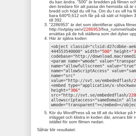
du kan ändra. ”500” är bredden på filmen och 
den bredare för att passa din hemsida så är det
bredd och höjd du vill ha. Om du t ex vill ha 
bara 640*0,612 och får på så sätt ut höjden
till 392.
”2286953” är det som identifierar själva filme
http://svtplay.se/v/
2286953
/fixa_rummet/isabe
ersättas på de två ställena som det dyker upp
Här är själva koden:
<object classid="clsid:d27cdb6e-ae6
444553540000" width="
500
" height="
3
codebase="http://download.macromedi
<param name="wmode" value="transpar
name="allowfullscreen" value="true"
name="allowScriptAccess" value="sam
name="src"
value="http://svt.se/embededflash/
2
<embed type="application/x-shockwav
height="
306
"
src="http://svt.se/embededflash/
228
allowscriptaccess="sameDomain" allo
wmode="transparent"></embed></objec
Kör du WordPress så se till att du klickar på
inlägget och klistra in koden där, annars bli
istället för som filmen nedan.
Såhär blir resultatet: