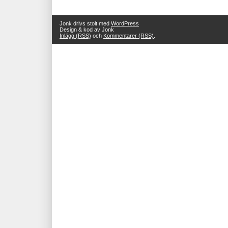
Jonk drivs stolt med
WordPress
Design & kod av Jonk
Inlägg (RSS)
och
Kommentarer (RSS)
.