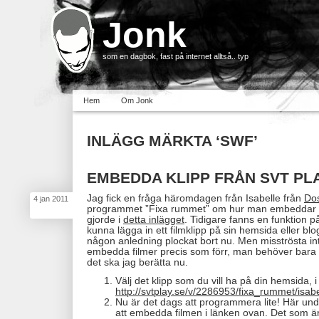
Jonk
som en dagbok, fast på internet alltså.. typ
Hem
Om Jonk
INLÄGG MÄRKTA ‘SWF’
EMBEDDA KLIPP FRÅN SVT PL
Jag fick en fråga häromdagen från Isabelle från
Do
4
jan
2011
programmet ”Fixa rummet” om hur man embeddar k
gjorde i
detta inlägget
. Tidigare fanns en funktion p
kunna lägga in ett filmklipp på sin hemsida eller b
någon anledning plockat bort nu. Men misströsta in
embedda filmer precis som förr, man behöver bara
det ska jag berätta nu.
Välj det klipp som du vill ha på din hemsida, i
http://svtplay.se/v/2286953/fixa_rummet/isabe
Nu är det dags att programmera lite! Här under
att embedda filmen i länken ovan. Det som är