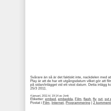
Svårare än så är det faktiskt inte, nackdelen med 
Play är att de har ett utgångsdatum vilket gör att f
på sidan/inlägget vid ett visst datum. Detta inlägg ko
25/3 2011.
4 januari, 2011 kl. 19:14 av Jonk
Etiketter:
embed
,
embedda
,
Film
,
flash
,
flv
,
svt
,
svt 
Postat i
Film
,
Internet
,
Programmering
|
2 komment