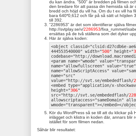
du kan ändra. ”500” är bredden på filmen och 
den bredare för att passa din hemsida så är det
bredd och höjd du vill ha. Om du t ex vill ha 
bara 640*0,612 och får på så sätt ut höjden
till 392.
”2286953” är det som identifierar själva filme
http://svtplay.se/v/
2286953
/fixa_rummet/isabe
ersättas på de två ställena som det dyker upp
Här är själva koden:
<object classid="clsid:d27cdb6e-ae6
444553540000" width="
500
" height="
3
codebase="http://download.macromedi
<param name="wmode" value="transpar
name="allowfullscreen" value="true"
name="allowScriptAccess" value="sam
name="src"
value="http://svt.se/embededflash/
2
<embed type="application/x-shockwav
height="
306
"
src="http://svt.se/embededflash/
228
allowscriptaccess="sameDomain" allo
wmode="transparent"></embed></objec
Kör du WordPress så se till att du klickar på
inlägget och klistra in koden där, annars bli
istället för som filmen nedan.
Såhär blir resultatet: