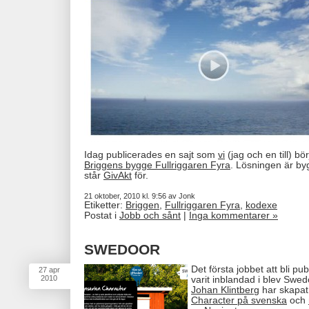
Idag publicerades en sajt som
vi
(jag och en till) bö
Briggens bygge Fullriggaren Fyra
. Lösningen är b
står
GivAkt
för.
21 oktober, 2010 kl. 9:56 av Jonk
Etiketter:
Briggen
,
Fullriggaren Fyra
,
kodexe
Postat i
Jobb och sånt
|
Inga kommentarer »
SWEDOOR
Det första jobbet att bli pu
27
apr
2010
varit inblandad i blev Swe
Johan Klintberg
har skapat 
Character på svenska
och