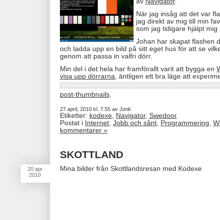
av
Navigator
.
När jag insåg att det var f
jag direkt av mig till min f
som jag tidigare hjälpt mig 
Johan har skapat flashen d
och ladda upp en bild på sitt eget hus för att se vi
genom att passa in valfri dörr.
Min del i det hela har framförallt varit att bygga en
W
visa upp dörrarna
, äntligen ett bra läge att experi
post-thumbnails
.
27 april, 2010 kl. 7:55 av Jonk
Etiketter:
kodexe
,
Navigator
,
Swedoor
Postat i
Internet
,
Jobb och sånt
,
Programmering
,
W
kommentarer »
SKOTTLAND
Mina bilder från Skottlandsresan med Kodexe
20
apr
2010