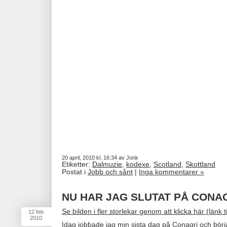
20 april, 2010 kl. 16:34 av Jonk
Etiketter:
Dalmuzie
,
kodexe
,
Scotland
,
Skottland
Postat i
Jobb och sånt
|
Inga kommentarer »
NU HAR JAG SLUTAT PÅ CONA
Se bilden i fler storlekar genom att klicka här (länk til
12
feb
2010
Idag jobbade jag min sista dag på
Conagri
och bör