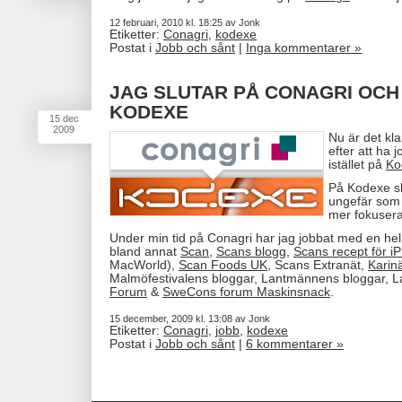
12 februari, 2010 kl. 18:25 av Jonk
Etiketter:
Conagri
,
kodexe
Postat i
Jobb och sånt
|
Inga kommentarer »
JAG SLUTAR PÅ CONAGRI OCH
KODEXE
15
dec
2009
Nu är det kla
efter att ha 
istället på
Ko
På Kodexe sk
ungefär som j
mer fokuserat
Under min tid på Conagri har jag jobbat med en hel 
bland annat
Scan
,
Scans blogg
,
Scans recept för i
MacWorld),
Scan Foods UK
, Scans Extranät,
Karin
Malmöfestivalens bloggar, Lantmännens bloggar, 
Forum
&
SweCons forum Maskinsnack
.
15 december, 2009 kl. 13:08 av Jonk
Etiketter:
Conagri
,
jobb
,
kodexe
Postat i
Jobb och sånt
|
6 kommentarer »