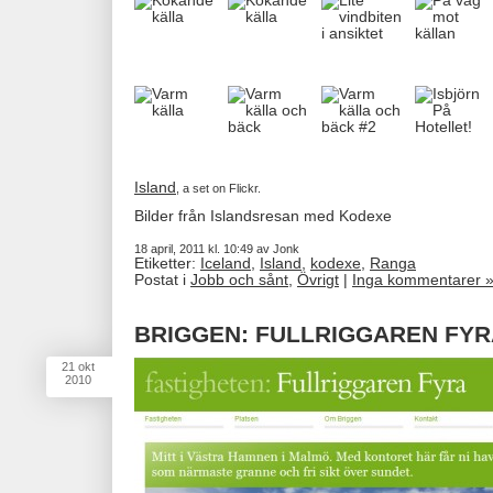
Island
, a set on Flickr.
Bilder från Islandsresan med Kodexe
18 april, 2011 kl. 10:49 av Jonk
Etiketter:
Iceland
,
Island
,
kodexe
,
Ranga
Postat i
Jobb och sånt
,
Övrigt
|
Inga kommentarer 
BRIGGEN: FULLRIGGAREN FYR
21
okt
2010