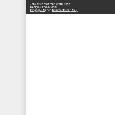
Jonk drivs stolt med
WordPress
Design & kod av Jonk
Inlägg (RSS)
och
Kommentarer (RSS)
.