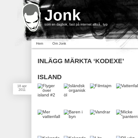
Jonk
som en dagbok, fast på internet alltså.. typ
Hem
Om Jonk
INLÄGG MÄRKTA ‘KODEXE’
ISLAND
18
apr
2011