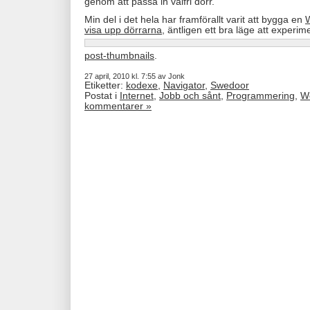
genom att passa in valfri dörr.
Min del i det hela har framförallt varit att bygga en
W
visa upp dörrarna
, äntligen ett bra läge att experi
post-thumbnails
.
27 april, 2010 kl. 7:55 av Jonk
Etiketter:
kodexe
,
Navigator
,
Swedoor
Postat i
Internet
,
Jobb och sånt
,
Programmering
,
W
kommentarer »