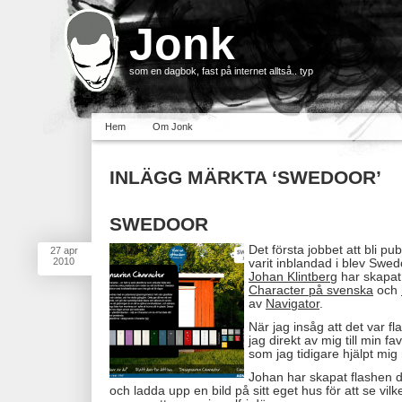
Jonk
som en dagbok, fast på internet alltså.. typ
Hem
Om Jonk
INLÄGG MÄRKTA ‘SWEDOOR’
SWEDOOR
Det första jobbet att bli pu
27
apr
2010
varit inblandad i blev Swe
Johan Klintberg
har skapat 
Character på svenska
och
av
Navigator
.
När jag insåg att det var f
jag direkt av mig till min f
som jag tidigare hjälpt mig 
Johan har skapat flashen d
och ladda upp en bild på sitt eget hus för att se vi