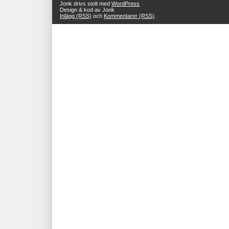
Jonk drivs stolt med
WordPress
Design & kod av Jonk
Inlägg (RSS)
och
Kommentarer (RSS)
.