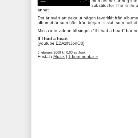
men det här är nog inte
substitut för The Knife
annat.
Det är svårt att peka ut någon favoritlåt från album
albumet är som bäst från början till slut, som helhet
Missa inte videon till singeln ”If I had a heart” här n
If I had a heart
[youtube EBAzlNJonO8]
3 februari, 2009 kl. 0:03 av Jonk
Postat i
Musik
|
1 kommentar »