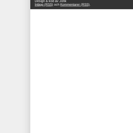
Design & kod av Jonk
Inlägg (RSS)
och
Kommentarer (RSS)
.