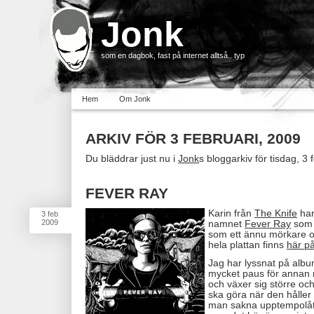
Jonk
som en dagbok, fast på internet alltså.. typ
Hem
Om Jonk
ARKIV FÖR 3 FEBRUARI, 2009
Du bläddrar just nu i
Jonk
s bloggarkiv för tisdag, 3 
FEVER RAY
Karin från
The Knife
har
3
feb
2009
namnet
Fever Ray
som ä
som ett ännu mörkare o
hela plattan finns
här på
Jag har lyssnat på album
mycket paus för annan 
och växer sig större oc
ska göra när den håller r
man sakna upptempolåt