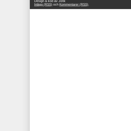
Design & kod av Jonk
Inlägg (RSS)
och
Kommentarer (RSS)
.