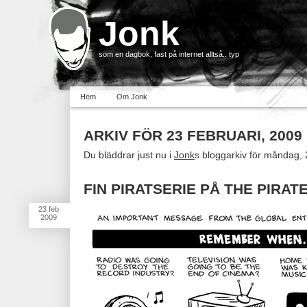
Jonk
som en dagbok, fast på internet alltså.. typ
Hem
Om Jonk
ARKIV FÖR 23 FEBRUARI, 2009
Du bläddrar just nu i
Jonk
s bloggarkiv för måndag, 
FIN PIRATSERIE PÅ THE PIRAT
23
feb
2009