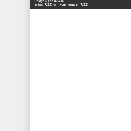
Design & kod av Jonk
Inlägg (RSS)
och
Kommentarer (RSS)
.