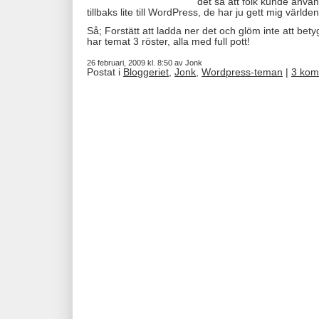
det så att folk kunde anvä
tillbaks lite till WordPress, de har ju gett mig värld
Så; Forstätt att ladda ner det och glöm inte att bet
har temat 3 röster, alla med full pott!
26 februari, 2009 kl. 8:50 av Jonk
Postat i
Bloggeriet
,
Jonk
,
Wordpress-teman
|
3 kom