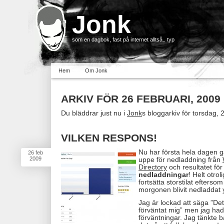
Jonk
som en dagbok, fast på internet alltså.. typ
Hem
Om Jonk
ARKIV FÖR 26 FEBRUARI, 2009
Du bläddrar just nu i
Jonk
s bloggarkiv för torsdag, 
VILKEN RESPONS!
Nu har första hela dagen 
26
feb
2009
uppe för nedladdning från
Directory
och resultatet fö
nedladdningar
! Helt otro
fortsätta storstilat efters
morgonen blivit nedladdat y
Jag är lockad att säga ”De
förväntat mig” men jag hade
förväntningar. Jag tänkte ba