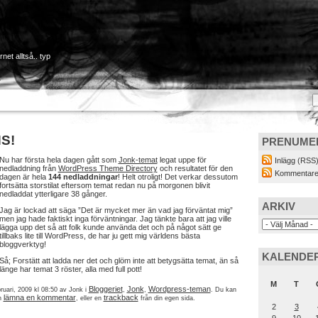
net alltså.. typ
S!
PRENUME
Nu har första hela dagen gått som
Jonk-temat
legat uppe för
Inlägg (RSS
nedladdning från
WordPress Theme Directory
och resultatet för den
Kommentare
dagen är hela
144 nedladdningar
! Helt otroligt! Det verkar dessutom
fortsätta storstilat eftersom temat redan nu på morgonen blivit
nedladdat ytterligare 38 gånger.
ARKIV
Jag är lockad att säga ”Det är mycket mer än vad jag förväntat mig”
men jag hade faktiskt inga förväntningar. Jag tänkte bara att jag ville
lägga upp det så att folk kunde använda det och på något sätt ge
tillbaks lite till WordPress, de har ju gett mig världens bästa
bloggverktyg!
KALENDE
Så; Forstätt att ladda ner det och glöm inte att betygsätta temat, än så
länge har temat 3 röster, alla med full pott!
M
T
Bloggeriet
Jonk
Wordpress-teman
ruari, 2009 kl 08:50 av Jonk i
,
,
. Du kan
lämna en kommentar
trackback
n
, eller en
från din egen sida.
2
3