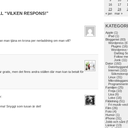
9
10
16
17
23
24
L “VILKEN RESPONS!”
« jan
mar »
KATEGOR
Apple
(1)
iPad
(1)
Bloggeriet
(83)
 kan man tjäna en krona per nerladdning om man vill?
Wordpress
(6
Plugins
(16)
Wordpress-
Daßlog S
Follow me
Jonk
(11)
Dator
(192)
Datorbyggand
Internet
(102)
 gratis, men det finns andra ställen där man kan ta betalt för
Sökmotoropt
Linux
(31)
Mikrobloggan
Programmerin
Familjen
(25)
Freja
(10)
Lisa
(6)
r:
Loke
(16)
Fildelning
(51)
Fri musik-vec
tema! Snyggt som tusan är det!
Film
(26)
Foto
(4)
Humor
(1)
iPhone
(31)
Jobb och sånt
(
Länkar
(13)