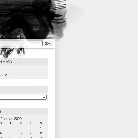
RERA
)
r (RSS)
R
Februari 2009
O
T
F
L
S
1
4
5
6
7
8