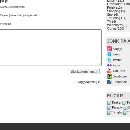
Musik
(131)
TAR
Ordmärkeri
(18)
Namn (obligatoriskt)
Politik
(13)
Shopping
(5)
Spel
(6)
E-post (visas inte) (obligatoriskt)
Tatuering
(11)
TV
(4)
Hemsida
Webbhotell
(2)
Övrigt
(100)
JONK PÅ 
Bloggy
Jaiku
Twitter
Flickr
YouTube
Bambuser
Bloggyspotting
»
Facebook
FLICKR