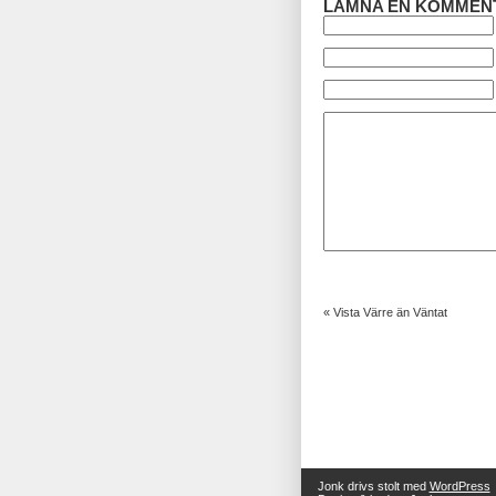
LÄMNA EN KOMMEN
«
Vista Värre än Väntat
Jonk drivs stolt med
WordPress