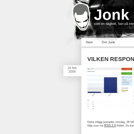
Jonk
som en dagbok, fast på inter
Hem
Om Jonk
VILKEN RESPON
26
feb
2009
Detta inlägg postades torsdag, 26 feb
RSS 2.0
följa svar via
flödet. Du ka