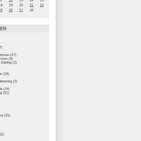
11
12
13
14
15
18
19
20
21
22
25
26
27
28
IER
7)
teman
(27)
creen
(9)
 Darling
(2)
e
(18)
imering
(2)
de
(14)
g
(52)
ka
(15)
52)